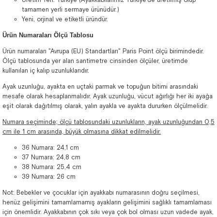
tamamen yerli sermaye ürünüdür.)
Yeni, orjinal ve etiketli üründür.
Ürün Numaraları Ölçü Tablosu
Ürün numaraları "Avrupa (EU) Standartları" Paris Point ölçü birimindedir.
Ölçü tablosunda yer alan santimetre cinsinden ölçüler, üretimde
kullanılan iç kalıp uzunluklarıdır.
Ayak uzunluğu, ayakta en uçtaki parmak ve topuğun bitimi arasındaki
mesafe olarak hesaplanmalıdır. Ayak uzunluğu, vücut ağırlığı her iki ayağa
eşit olarak dağıtılmış olarak, yalın ayakla ve ayakta dururken ölçülmelidir.
Numara seçiminde; ölçü tablosundaki uzunlukların, ayak uzunluğundan 0,5
cm ile 1 cm arasında, büyük olmasına dikkat edilmelidir.
36 Numara: 24,1 cm
37 Numara: 24,8 cm
38 Numara: 25,4 cm
39 Numara: 26 cm
Not: Bebekler ve çocuklar için ayakkabı numarasının doğru seçilmesi,
henüz gelişimini tamamlamamış ayakların gelişimini sağlıklı tamamlaması
için önemlidir. Ayakkabının çok sıkı veya çok bol olması uzun vadede ayak,