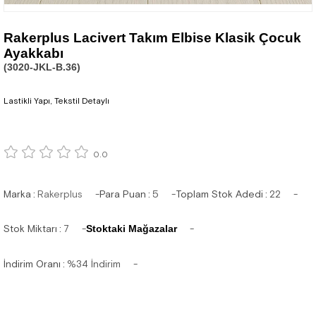
Rakerplus Lacivert Takım Elbise Klasik Çocuk
Ayakkabı
(3020-JKL-B.36)
Lastikli Yapı, Tekstil Detaylı
0.0
Marka
:
Rakerplus
Para Puan
:
5
Toplam Stok Adedi
:
22
Stok Miktarı
:
7
Stoktaki Mağazalar
İndirim Oranı
:
%
34
İndirim