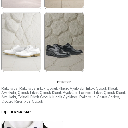
★
★
★
★
★
★
★
★
★
★
1.129,90 ₺
1.199,90 ₺
1.929,90 ₺
2.049,90 ₺
%41İndirim
Ücretsiz
%41İndirim
Ücretsiz
Kargo
Kargo
★
★
★
★
★
★
★
★
★
★
Etiketler
1.369,90 ₺
1.199,90 ₺
Rakerplus
Rakerplus Erkek Çocuk Klasik Ayakkabı
Erkek Çocuk Klasik
,
,
Ayakkabı
Çocuk Erkek Çocuk Klasik Ayakkabı
Lacivert Erkek Çocuk Klasik
,
,
Ayakkabı
2.349,90 ₺
Tekstil Erkek Çocuk Klasik Ayakkabı
2.049,90 ₺
Rakerplus Cerus Series
,
,
,
Çocuk
Rakerplus Çocuk
,
,
İlgili Kombinler
%42İndirim
Ücretsiz
%41İndirim
Ücretsiz
Kargo
Kargo
Son 1
Ürün