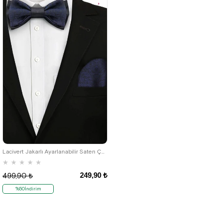
Lacivert Jakarlı Ayarlanabilir Saten Çocuk Papyon ve Mendil Seti
★
★
★
★
★
249,90 ₺
499,90 ₺
%50İndirim