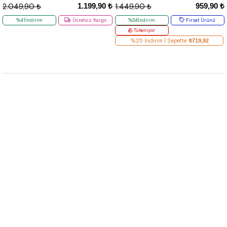
1.199,90 ₺
959,90 ₺
2.049,90 ₺
1.449,90 ₺
%41İndirim
Ücretsiz Kargo
%34İndirim
Fırsat Ürünü
Tükeniyor
%25 İndirim | Sepette
₺719,92
Hızlı Etiketler
Kurumsal
Çözüm Merkezi