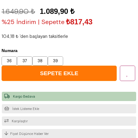
1.649,90 ₺
1.089,90 ₺
₺817,43
%25 İndirim | Sepette
104,18 ₺
'den başlayan taksitlerle
Numara
36
37
38
39
Kargo Bedava
İstek Listeme Ekle
Karşılaştır
Fiyat Düşünce Haber Ver