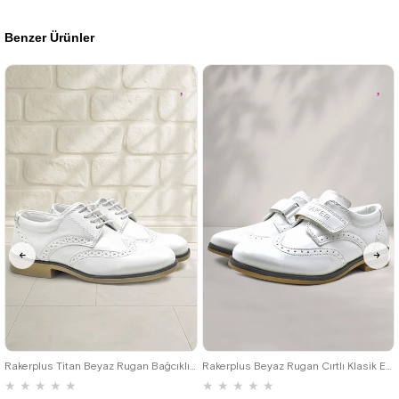
Benzer Ürünler
26
27
28
29
30
31
32
26
27
28
29
30
31
32
33
34
35
36
37
38
39
33
34
35
Rakerplus Titan Beyaz Rugan Bağcıklı Klasik Erkek Çocuk Klasik Ayakkabı
Rakerplus Beyaz Rugan Cırtlı Klasik Erkek Çocuk Ayakkabı
★
★
★
★
★
★
★
★
★
★