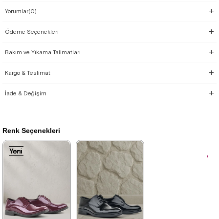
Yorumlar
(0)
Ödeme Seçenekleri
Bakım ve Yıkama Talimatları
Kargo & Teslimat
İade & Değişim
Renk Seçenekleri
Yeni
Yeni
Yeni
Yeni
Yeni
Yeni
Yeni
Yeni
Yeni
Yeni
Yeni
Ürün
Ürün
Ürün
Ürün
Ürün
Ürün
Ürün
Ürün
Ürün
Ürün
Ürün