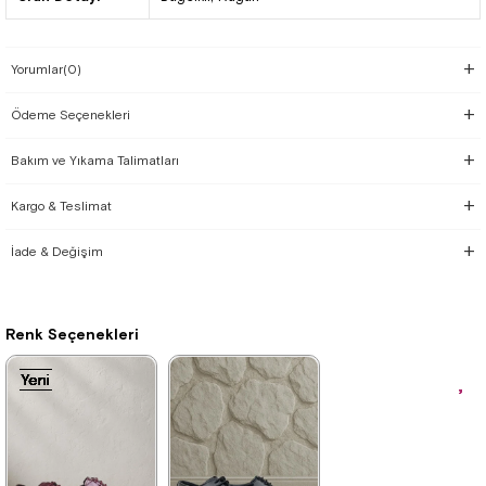
Yorumlar
(0)
Ödeme Seçenekleri
Bakım ve Yıkama Talimatları
Kargo & Teslimat
İade & Değişim
Renk Seçenekleri
Yeni
Yeni
Yeni
Yeni
Yeni
Yeni
Yeni
Yeni
Yeni
Yeni
Yeni
Ürün
Ürün
Ürün
Ürün
Ürün
Ürün
Ürün
Ürün
Ürün
Ürün
Ürün