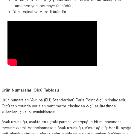
tamamen yerli sermaye ürünüdür.)
Yeni, orjinal ve etiketli üründür.
Ürün Numaraları Ölçü Tablosu
Ürün numaraları "Avrupa (EU) Standartları" Paris Point ölçü birimindedir.
Ölçü tablosunda yer alan santimetre cinsinden ölçüler, üretimde
kullanılan iç kalıp uzunluklarıdır.
Ayak uzunluğu, ayakta en uçtaki parmak ve topuğun bitimi arasındaki
mesafe olarak hesaplanmalıdır. Ayak uzunluğu, vücut ağırlığı her iki ayağa
eşit olarak dağıtılmış olarak, yalın ayakla ve ayakta dururken ölçülmelidir.