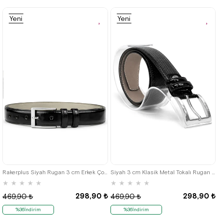
%42İndirim
Ücretsiz
%42İndirim
Ücretsiz
Kargo
Kargo
Son 1
Ürün
Yeni
Yeni
Ürün
Ürün
Rakerplus Siyah Rugan 3 cm Erkek Çocuk Kemeri (85-110cm)
Siyah 3 cm Klasik Metal Tokalı Rugan Erkek Çocuk Kemer
★
★
★
★
★
★
★
★
★
★
298,90 ₺
298,90 ₺
469,90 ₺
469,90 ₺
%36İndirim
%36İndirim