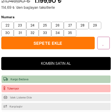
2.049,90 ₺
1.199,90 ₺
114,69 ₺
'den başlayan taksitlerle
Numara
22
23
24
25
26
27
28
29
30
31
32
33
34
35
KOMBIN SATIN AL
Kargo Bedava
Tükeniyor
İstek Listeme Ekle
Karşılaştır