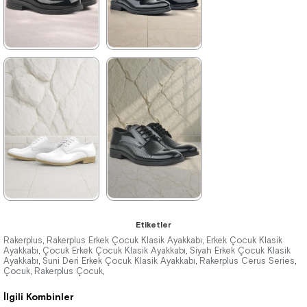
%41İndirim
Ücretsiz
%41İndirim
Ücretsiz
Kargo
Kargo
★
★
★
★
★
★
★
★
★
★
1.129,90 ₺
1.199,90 ₺
1.929,90 ₺
2.049,90 ₺
%41İndirim
Ücretsiz
%41İndirim
Ücretsiz
Kargo
Kargo
★
★
★
★
★
★
★
★
★
★
Etiketler
1.369,90 ₺
1.369,90 ₺
Rakerplus
Rakerplus Erkek Çocuk Klasik Ayakkabı
Erkek Çocuk Klasik
,
,
Ayakkabı
Çocuk Erkek Çocuk Klasik Ayakkabı
Siyah Erkek Çocuk Klasik
,
,
Ayakkabı
2.349,90 ₺
Suni Deri Erkek Çocuk Klasik Ayakkabı
2.349,90 ₺
Rakerplus Cerus Series
,
,
,
Çocuk
Rakerplus Çocuk
,
,
İlgili Kombinler