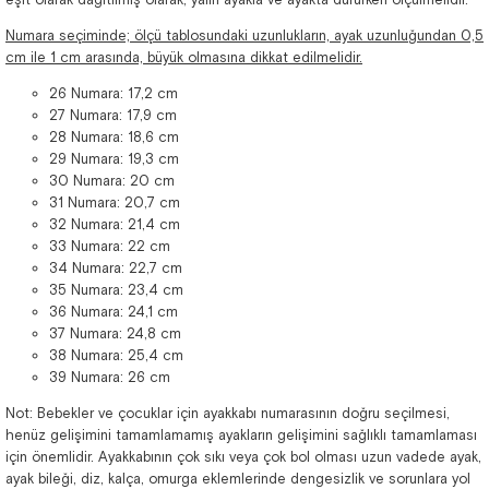
Numara seçiminde; ölçü tablosundaki uzunlukların, ayak uzunluğundan 0,5
cm ile 1 cm arasında, büyük olmasına dikkat edilmelidir.
26 Numara: 17,2 cm
27 Numara: 17,9 cm
28 Numara: 18,6 cm
29 Numara: 19,3 cm
30 Numara: 20 cm
31 Numara: 20,7 cm
32 Numara: 21,4 cm
33 Numara: 22 cm
34 Numara: 22,7 cm
35 Numara: 23,4 cm
36 Numara: 24,1 cm
37 Numara: 24,8 cm
38 Numara: 25,4 cm
39 Numara: 26 cm
Not: Bebekler ve çocuklar için ayakkabı numarasının doğru seçilmesi,
henüz gelişimini tamamlamamış ayakların gelişimini sağlıklı tamamlaması
için önemlidir. Ayakkabının çok sıkı veya çok bol olması uzun vadede ayak,
ayak bileği, diz, kalça, omurga eklemlerinde dengesizlik ve sorunlara yol