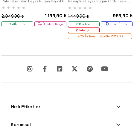
Rakerplus Titan Beyaz Rugan Bağcıklı Klasik Erkek Çocuk Klasik Ayakkabı
Rakerplus Beyaz Rugan Cırtlı Klasik Erkek Çocuk Ayakkabı
★
★
★
★
★
★
★
★
★
★
1.199,90 ₺
959,90 ₺
2.049,90 ₺
1.449,90 ₺
%41İndirim
Ücretsiz Kargo
%34İndirim
Fırsat Ürünü
Tükeniyor
%25 İndirim | Sepette
₺719,92
Hızlı Etiketler
Kurumsal