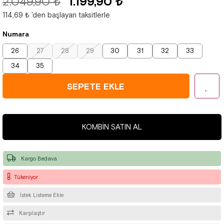
2.049,90 ₺
1.199,90 ₺
114,69 ₺
'den başlayan taksitlerle
Numara
26
27
28
29
30
31
32
33
34
35
KOMBIN SATIN AL
Kargo Bedava
Tükeniyor
İstek Listeme Ekle
Karşılaştır