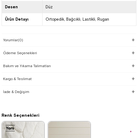
Desen
Düz
Ürün Detayı
Ortopedik
Bağcıklı
Lastikli
Rugan
Yorumlar
(0)
Ödeme Seçenekleri
Bakım ve Yıkama Talimatları
Kargo & Teslimat
İade & Değişim
Renk Seçenekleri
Yeni
Yeni
Yeni
Yeni
Yeni
Yeni
Yeni
Yeni
Yeni
Yeni
Yeni
Ürün
Ürün
Ürün
Ürün
Ürün
Ürün
Ürün
Ürün
Ürün
Ürün
Ürün