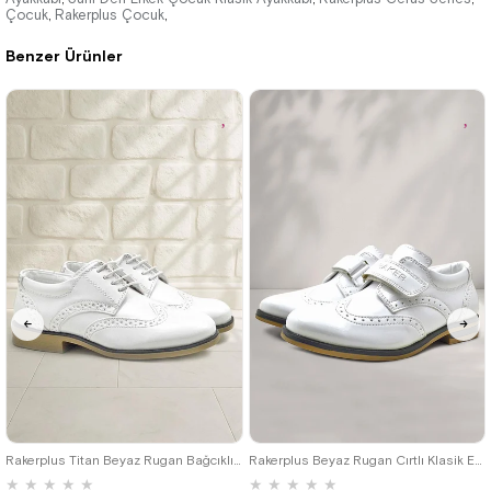
Çocuk
Rakerplus Çocuk
,
,
Benzer Ürünler
%41İndirim
Ücretsiz
%42İndirim
Ücretsiz
Kargo
Kargo
26
27
28
29
30
31
32
26
27
28
29
30
31
32
33
34
35
36
37
38
39
33
34
35
Rakerplus Titan Beyaz Rugan Bağcıklı Klasik Erkek Çocuk Klasik Ayakkabı
Rakerplus Beyaz Rugan Cırtlı Klasik Erkek Çocuk Ayakkabı
★
★
★
★
★
★
★
★
★
★