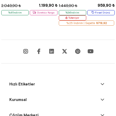
1.199,90 ₺
959,90 ₺
2.049,90 ₺
1.449,90 ₺
%41İndirim
Ücretsiz Kargo
%34İndirim
Fırsat Ürünü
Tükeniyor
%25 İndirim | Sepette
₺719,92
Hızlı Etiketler
Kurumsal
Çözüm Merkezi