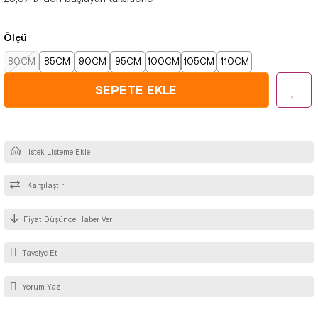
Ölçü
80CM
85CM
90CM
95CM
100CM
105CM
110CM
İstek Listeme Ekle
Karşılaştır
Fiyat Düşünce Haber Ver
Tavsiye Et
Yorum Yaz