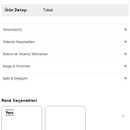
Ürün Detayı
Tokalı
Yorumlar
(0)
Ödeme Seçenekleri
Bakım ve Yıkama Talimatları
Kargo & Teslimat
İade & Değişim
Renk Seçenekleri
Yeni
Yeni
Yeni
Yeni
Yeni
Yeni
Yeni
Ürün
Ürün
Ürün
Ürün
Ürün
Ürün
Ürün