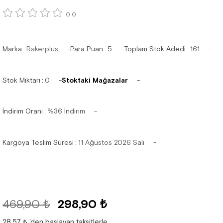
0.0
Marka
:
Rakerplus
Para Puan
:
5
Toplam Stok Adedi
:
161
Stok Miktarı
:
0
Stoktaki Mağazalar
İndirim Oranı
:
%
36
İndirim
Kargoya Teslim Süresi
:
11 Ağustos 2026 Salı
469,90 ₺
298,90 ₺
28,57 ₺
'den başlayan taksitlerle