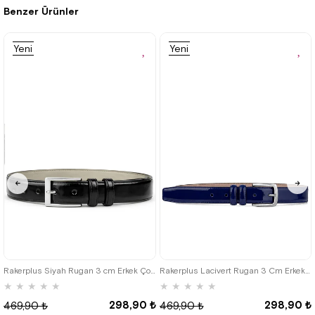
Benzer Ürünler
%36İndirim
Yeni
Yeni
Ürün
Ürün
Rakerplus Siyah Rugan 3 cm Erkek Çocuk Kemeri (85-110cm)
Rakerplus Lacivert Rugan 3 Cm Erkek Çocuk Kemeri (85- 110 Cm)
★
★
★
★
★
★
★
★
★
★
298,90 ₺
298,90 ₺
469,90 ₺
469,90 ₺