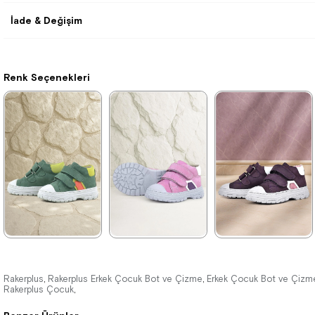
İade & Değişim
Renk Seçenekleri
★
★
★
★
★
★
★
★
★
★
★
★
★
★
★
2.259,90 ₺
2.049,90 ₺
2.259,90 ₺
Rakerplus
Rakerplus Erkek Çocuk Bot ve Çizme
Erkek Çocuk Bot ve Çizm
,
,
Rakerplus Çocuk
,
3.879,90 ₺
3.519,90 ₺
3.879,90 ₺