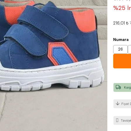
%25 İn
216,01 ₺
Numara
26
Karg
Fiyat 
Tavsiye