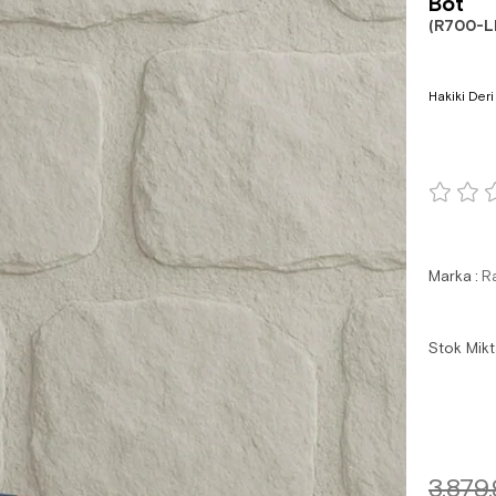
Bot
(R700-L
Hakiki Deri
Marka
:
R
Stok Mikt
3.879