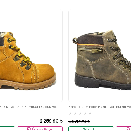
%42İndirim
Ücretsiz
%42İndirim
Ücretsiz
Kargo
Kargo
Fırsat
Tükeniyor
Ürünü
%25 İndirim |
Sepette
₺1537,43
29
30
31
32
33
34
35
26
27
28
29
30
31
32
Hakiki Deri Sarı Fermuarlı Çocuk Bot
Rakerplus Minotor Hakiki Deri Kürklü F
★
★
★
★
★
2.259,90 ₺
3.879,90 ₺
m
Ücretsiz Kargo
%42İndirim