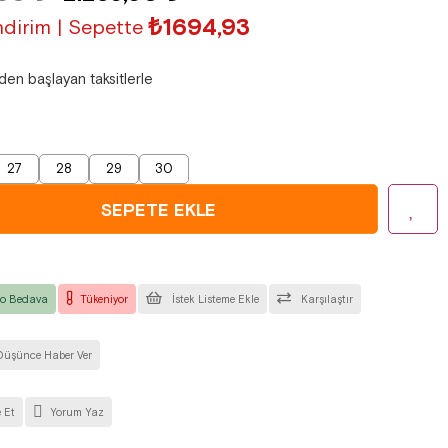
₺1694,93
dirim | Sepette
'den başlayan taksitlerle
27
28
29
30
o Bedava
Tükeniyor
İstek Listeme Ekle
Karşılaştır
Düşünce Haber Ver
 Et
Yorum Yaz