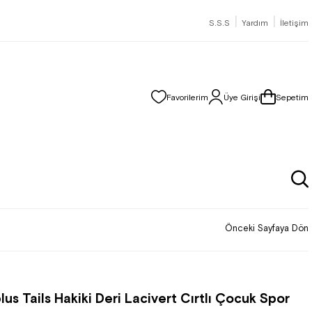
|
|
S.S.S
Yardım
İletişim
Favorilerim
Üye Girişi
Sepetim
Önceki Sayfaya Dön
lus Tails Hakiki Deri Lacivert Cırtlı Çocuk Spor