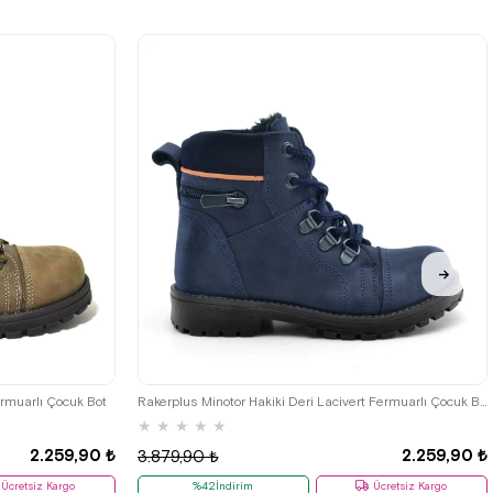
33
34
35
26
27
28
29
30
31
32
33
34
35
ermuarlı Çocuk Bot
Rakerplus Minotor Hakiki Deri Lacivert Fermuarlı Çocuk Bot
★
★
★
★
★
2.259,90 ₺
2.259,90 ₺
3.879,90 ₺
Ücretsiz Kargo
%42İndirim
Ücretsiz Kargo