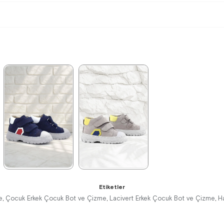
★
★
★
★
★
★
★
★
★
★
Etiketler
2.049,90 ₺
2.049,90 ₺
e
Çocuk Erkek Çocuk Bot ve Çizme
Lacivert Erkek Çocuk Bot ve Çizme
H
,
,
,
3.519,90 ₺
3.519,90 ₺