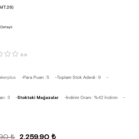
MT.26)
 Detaylı
0.0
akerplus
Para Puan
:
5
Toplam Stok Adedi
:
9
arı
:
3
Stoktaki Mağazalar
İndirim Oranı
:
%
42
İndirim
,90 ₺
2.259,90 ₺