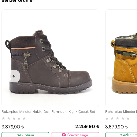
Benzer Ürünler
%42İndirim
Ücretsiz
%42İndirim
Ücretsiz
%42İndirim
Ücretsiz
Kargo
Kargo
Kargo
Fırsat
Fırsat
Fırsat
Tükeniyor
Ürünü
Ürünü
Ürünü
%25 İndirim |
%25 İndirim |
%25 İndirim |
Sepette
Sepette
Sepette
₺1694,93
₺1537,43
₺1694,93
26
27
28
29
30
31
32
33
34
35
26
27
28
Rakerplus Minotor Hakiki Deri Fermuarlı Kışlık Çocuk Bot
Rakerplus Minotor 
★
★
★
★
★
★
★
★
★
★
2.259,90 ₺
3.879,90 ₺
3.879,90 ₺
%42İndirim
Ücretsiz Kargo
%42İndiri