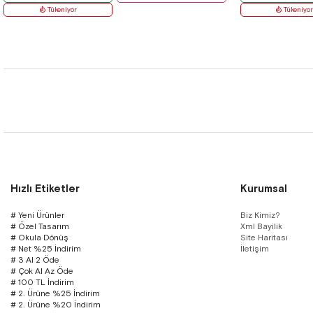
Tükeniyor
Tükeniyo
Hızlı Etiketler
Kurumsal
# Yeni Ürünler
Biz Kimiz?
# Özel Tasarım
Xml Bayilik
# Okula Dönüş
Site Haritası
# Net %25 İndirim
İletişim
# 3 Al 2 Öde
# Çok Al Az Öde
# 100 TL İndirim
# 2. Ürüne %25 İndirim
# 2. Ürüne %20 İndirim