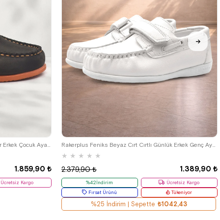
33
34
35
36
37
38
39
Rakerplus Simurg Hakiki Deri Cırtlı Spor Erkek Çocuk Ayakkabı
Rakerplus Feniks Beyaz Cırt Cırtlı Günlük Erkek Genç Ayakkabı
★
★
★
★
★
1.859,90 ₺
1.389,90 ₺
2.379,90 ₺
Ücretsiz Kargo
%42İndirim
Ücretsiz Kargo
Fırsat Ürünü
Tükeniyor
%25 İndirim | Sepette
₺1042,43