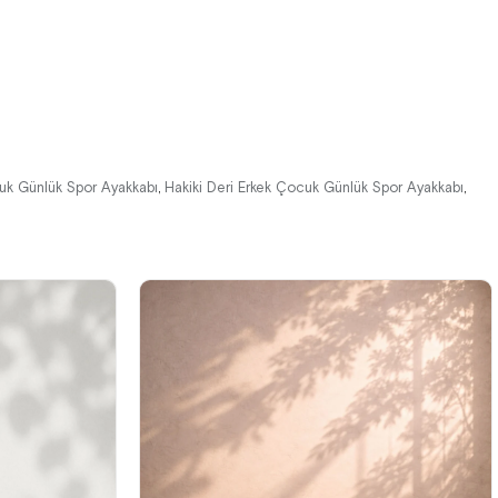
%42İndirim
Ücretsiz
%42İndirim
Ücretsiz
Kargo
Kargo
uk Günlük Spor Ayakkabı
Hakiki Deri Erkek Çocuk Günlük Spor Ayakkabı
,
,