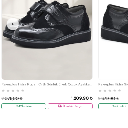
26
27
28
29
30
31
32
33
34
35
Rakerplus Hidra Rugan Cırtlı Günlük Erkek Çocuk Ayakkabı
★
★
★
★
★
★
★
★
★
★
1.209,90 ₺
2.079,90 ₺
2.379,90 ₺
%42İndirim
Ücretsiz Kargo
%42İndiri