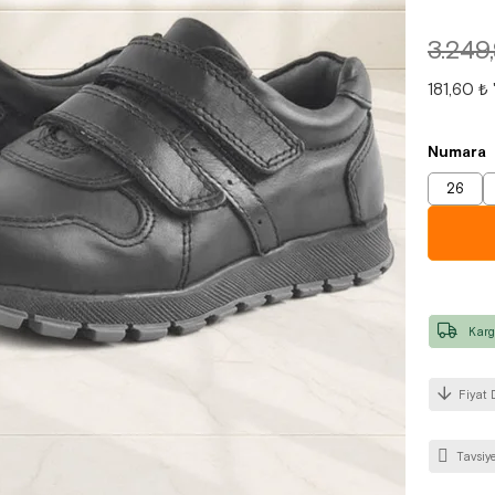
3.249
181,60 ₺
Numara
26
Karg
Fiyat 
Tavsiye