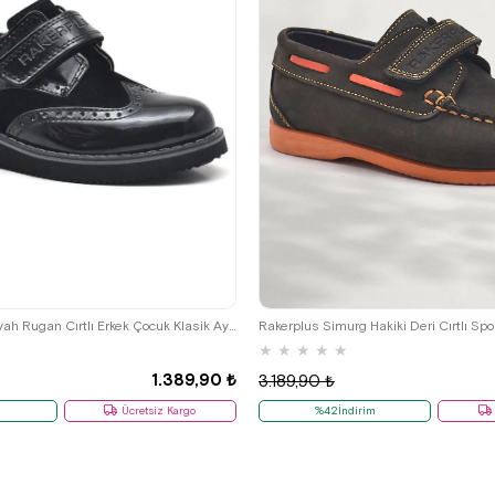
26
27
28
29
30
31
32
36
37
38
39
36
37
38
39
Rakerplus Hidra Siyah Rugan Cırtlı Erkek Çocuk Klasik Ayakkabı
★
★
★
★
★
1.389,90 ₺
3.189,90 ₺
m
Ücretsiz Kargo
%42İndirim