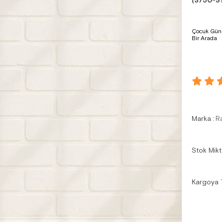
(3750-S1
Çocuk Günlü
Bir Arada
Marka
:
R
Stok Mikt
Kargoya 