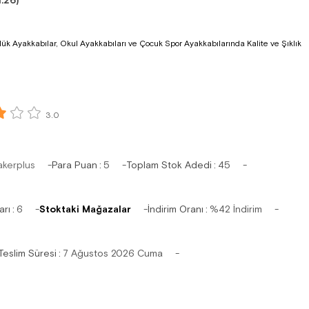
.26)
k Ayakkabılar, Okul Ayakkabıları ve Çocuk Spor Ayakkabılarında Kalite ve Şıklık
3.0
akerplus
Para Puan
:
5
Toplam Stok Adedi
:
45
arı
:
6
Stoktaki Mağazalar
İndirim Oranı
:
%
42
İndirim
Teslim Süresi
:
7 Ağustos 2026 Cuma