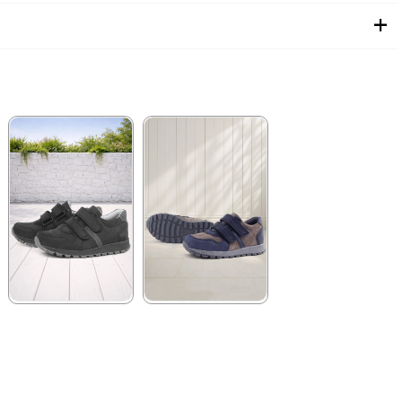
★
★
★
★
★
★
★
★
★
★
2.089,90 ₺
1.899,90 ₺
3.579,90 ₺
3.249,90 ₺