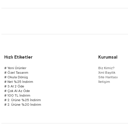
Hızlı Etiketler
Kurumsal
# Yeni Ürünler
Biz Kimiz?
# Özel Tasarım
Xml Bayilik
# Okula Dönüş
Site Haritası
# Net %25 İndirim
İletişim
# 3 Al 2 Öde
# Çok Al Az Öde
# 100 TL İndirim
# 2. Ürüne %25 İndirim
# 2. Ürüne %20 İndirim