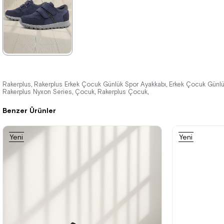
%42İndirim
Ücretsiz
%42İndirim
%42İndirim
Kargo
★
★
★
★
★
2.089,90 ₺
Rakerplus
Rakerplus Erkek Çocuk Günlük Spor Ayakkabı
Erkek Çocuk Günlü
,
,
Rakerplus Nyxon Series
Çocuk
Rakerplus Çocuk
,
,
,
3.579,90 ₺
Benzer Ürünler
%42İndirim
Ücretsiz
Yeni
Yeni
Kargo
Ürün
Ürün