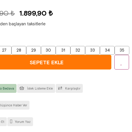
,90 ₺
1.899,90 ₺
'den başlayan taksitlerle
27
28
29
30
31
32
33
34
35
o Bedava
İstek Listeme Ekle
Karşılaştır
Düşünce Haber Ver
 Et
Yorum Yaz