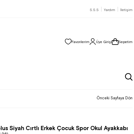
|
|
S.S.S
Yardım
İletişim
Favorilerim
Üye Girişi
Sepetim
Önceki Sayfaya Dön
lus Siyah Cırtlı Erkek Çocuk Spor Okul Ayakkabı