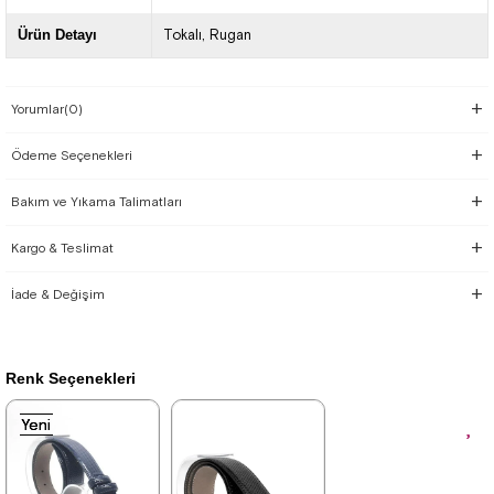
Ürün Detayı
Tokalı
Rugan
Yorumlar
(0)
Ödeme Seçenekleri
Bakım ve Yıkama Talimatları
Kargo & Teslimat
İade & Değişim
Renk Seçenekleri
Yeni
Yeni
Yeni
Ürün
Ürün
Ürün