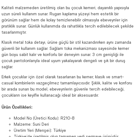
Kaliteli malzemeden üretilmiş olan bu çocuk kemeri, dayanıklı yapısıyla
uzun süreli kullanım sunar. Rugan kaplama yüzeyi hem estetik bir
görünüm sağlar hem de kolay temizlenebilir olmasıyla ebeveynler için
pratiklik sunar. Günlük kullanımda da rahatlıkla tercih edilebilecek şekilde
tasarlanmıştır.
Klasik metal toka detayı, ürüne güçlü bir stil kazandırırken aynı zamanda
güvenli bir kullanım sağlar. Sağlam toka mekanizması sayesinde kemer
gün boyu sabit kalır ve konforlu bir deneyim sunar. 3 cm genişliği ile
çocuk pantolonlarıyla ideal uyum yakalayarak dengeli ve şık bir duruş
sağlar.
Erkek çocuklar için özel olarak tasarlanan bu kemer, klasik ve smart-
casual kombinlerin vazgeçilmez tamamlayıcısıdır. Şıklık, kalite ve konforu
bir arada sunan bu model, ebeveynlerin güvenle tercih edebileceği,
çocukların ise keyifle kullanacağı ideal bir aksesuardır.
Ürün Özellikleri:
Model No (Üretici Kodu): R210-B
Malzeme: Suni Deri
Üretim Yeri (Menşei): Türkiye
Türkiye’de üretilmiş olup tamamen yerli sermaye ürünüdür.