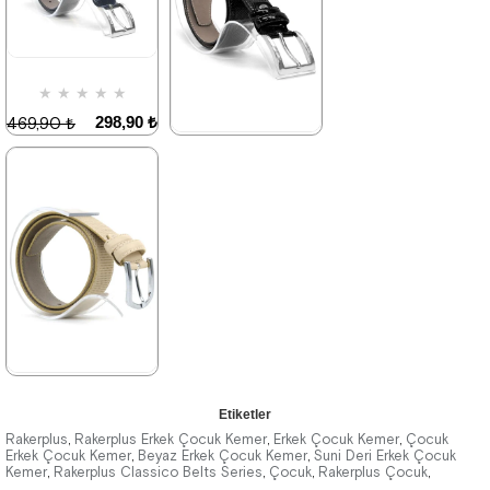
★
★
★
★
★
298,90 ₺
469,90 ₺
★
★
★
★
★
298,90 ₺
469,90 ₺
%36İndirim
%36İndirim
★
★
★
★
★
Etiketler
298,90 ₺
469,90 ₺
Rakerplus
Rakerplus Erkek Çocuk Kemer
Erkek Çocuk Kemer
Çocuk
,
,
,
Erkek Çocuk Kemer
Beyaz Erkek Çocuk Kemer
Suni Deri Erkek Çocuk
,
,
Kemer
Rakerplus Classico Belts Series
Çocuk
Rakerplus Çocuk
,
,
,
,