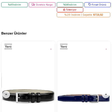
%41İndirim
Ücretsiz Kargo
%34İndirim
Fırsat Ürünü
Tükeniyor
%25 İndirim | Sepette
₺719,92
Benzer Ürünler
Yeni
Yeni
Ürün
Ürün