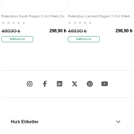
Rakerplus Siyah Rugan 3 cm Erkek Çocuk Kemeri (85-110cm)
Rakerplus Lacivert Rugan 3 Cm Erkek Çocuk Kemeri (85- 110 Cm)
★
★
★
★
★
★
★
★
★
★
298,90 ₺
298,90 ₺
469,90 ₺
469,90 ₺
%36İndirim
%36İndirim
Hızlı Etiketler