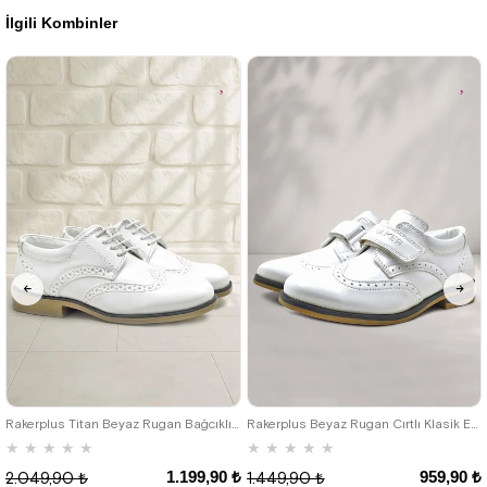
İlgili Kombinler
%36İndirim
26
27
28
29
30
31
32
26
27
28
29
30
31
32
33
34
35
36
37
38
39
33
34
35
Rakerplus Titan Beyaz Rugan Bağcıklı Klasik Erkek Çocuk Klasik Ayakkabı
Rakerplus Beyaz Rugan Cırtlı Klasik Erkek Çocuk Ayakkabı
★
★
★
★
★
★
★
★
★
★
1.199,90 ₺
959,90 ₺
2.049,90 ₺
1.449,90 ₺