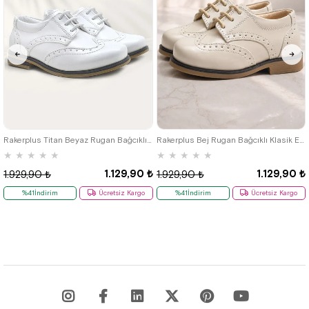
22
23
24
25
22
23
24
25
Rakerplus Titan Beyaz Rugan Bağcıklı Klasik Erkek Çocuk Klasik Ayakkabı
Rakerplus Bej Rugan Bağcıklı Klasik Erkek Çocuk Ayakkabı
★
★
★
★
★
★
★
★
★
★
1.129,90 ₺
1.129,90 ₺
1.929,90 ₺
1.929,90 ₺
%41İndirim
Ücretsiz Kargo
%41İndirim
Ücretsiz Kargo