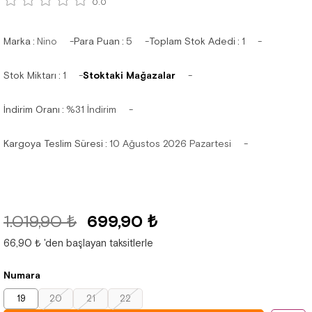
0.0
Marka
:
Nino
Para Puan
:
5
Toplam Stok Adedi
:
1
Stok Miktarı
:
1
Stoktaki Mağazalar
İndirim Oranı
:
%
31
İndirim
Kargoya Teslim Süresi
:
10 Ağustos 2026 Pazartesi
1.019,90 ₺
699,90 ₺
66,90 ₺
'den başlayan taksitlerle
Numara
19
20
21
22