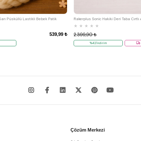
17
18
19
20
21
19
20
21
22
23
arı Püsküllü Lastikli Bebek Patik
★
★
★
★
★
539,99 ₺
2.399,90 ₺
m
%42İndirim
Çözüm Merkezi