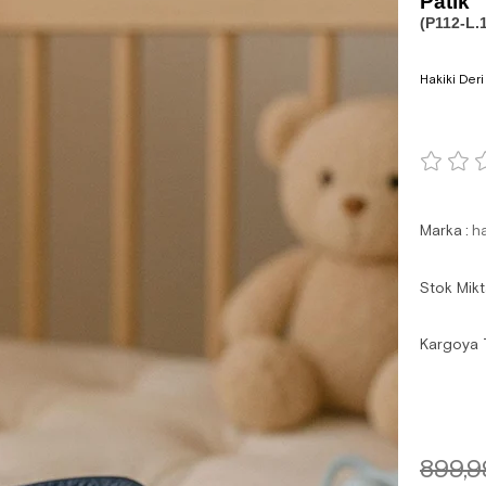
Patik
(P112-L.
Hakiki Deri
Marka
:
h
Stok Mikt
Kargoya 
899,9