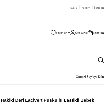
|
|
S.S.S
Yardım
İletişim
Favorilerim
Üye Girişi
Sepetim
Önceki Sayfaya Dön
Hakiki Deri Lacivert Püsküllü Lastikli Bebek