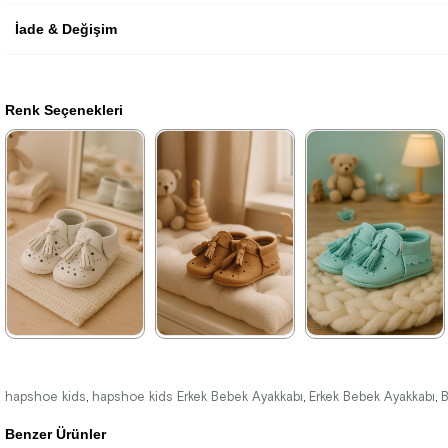
İade & Değişim
Renk Seçenekleri
★
★
★
★
★
★
★
★
★
★
★
★
★
★
★
539,99 ₺
539,99 ₺
539,99 ₺
899,99 ₺
899,99 ₺
899,99 ₺
hapshoe kids
hapshoe kids Erkek Bebek Ayakkabı
Erkek Bebek Ayakkabı
B
,
,
,
Benzer Ürünler