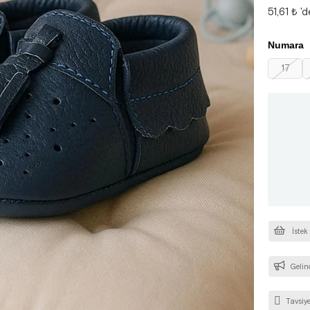
51,61 ₺
'd
Numara
17
İstek
Gelin
Tavsiye