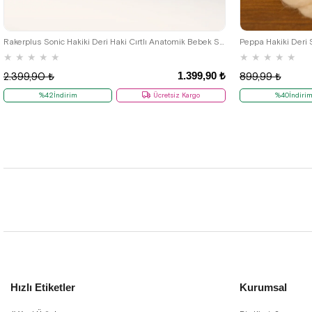
19
20
21
22
23
24
25
Rakerplus Sonic Hakiki Deri Haki Cırtlı Anatomik Bebek Spor Ayakkabı Sneaker
Peppa Hakiki Deri S
★
★
★
★
★
★
★
★
★
★
1.399,90 ₺
2.399,90 ₺
899,99 ₺
%42İndirim
Ücretsiz Kargo
%40İndiri
Hızlı Etiketler
Kurumsal