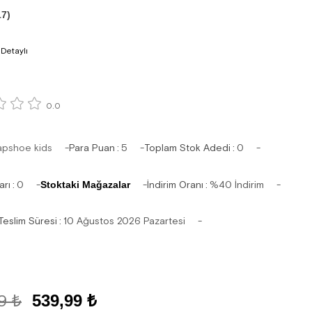
17)
 Detaylı
0.0
apshoe kids
Para Puan
:
5
Toplam Stok Adedi
:
0
arı
:
0
Stoktaki Mağazalar
İndirim Oranı
:
%
40
İndirim
Teslim Süresi
:
10 Ağustos 2026 Pazartesi
9 ₺
539,99 ₺