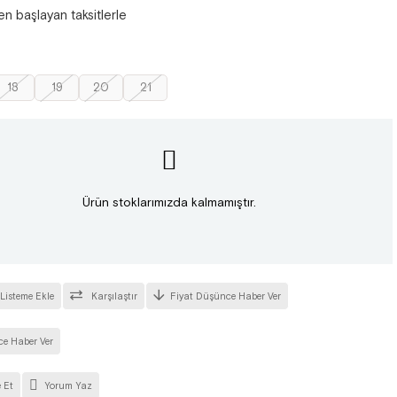
en başlayan taksitlerle
18
19
20
21
Ürün stoklarımızda kalmamıştır.
 Listeme Ekle
Karşılaştır
Fiyat Düşünce Haber Ver
ce Haber Ver
 Et
Yorum Yaz