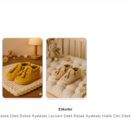
★
★
★
★
★
★
★
★
★
★
Etiketler
539,99 ₺
539,99 ₺
899,99 ₺
899,99 ₺
ebek Erkek Bebek Ayakkabı
Lacivert Erkek Bebek Ayakkabı
Hakiki Deri Erke
,
,