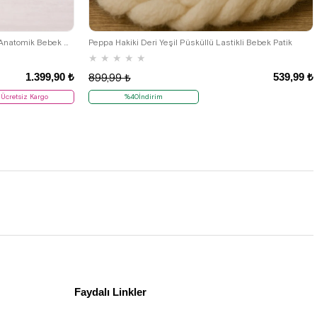
24
25
17
18
19
20
21
Rakerplus Sonic Hakiki Deri Taba Cırtlı Anatomik Bebek Spor Ayakkabı Sneaker
Peppa Hakiki Deri Yeşil Püsküllü Lastikli Bebek Patik
★
★
★
★
★
1.399,90 ₺
539,99 ₺
899,99 ₺
Ücretsiz Kargo
%40İndirim
Faydalı Linkler