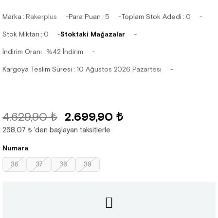
Marka
:
Rakerplus
Para Puan
:
5
Toplam Stok Adedi
:
0
Stok Miktarı
:
0
Stoktaki Mağazalar
İndirim Oranı
:
%
42
İndirim
Kargoya Teslim Süresi
:
10 Ağustos 2026 Pazartesi
4.629,90 ₺
2.699,90 ₺
258,07 ₺
'den başlayan taksitlerle
Numara
36
37
38
39