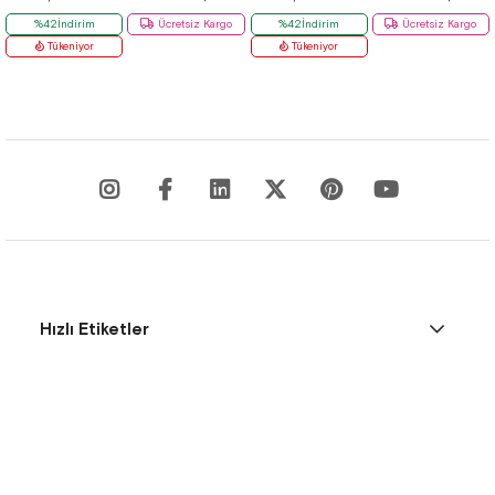
%42İndirim
Ücretsiz Kargo
%42İndirim
Ücretsiz Kargo
Tükeniyor
Tükeniyor
Hızlı Etiketler
Kurumsal
Çözüm Merkezi