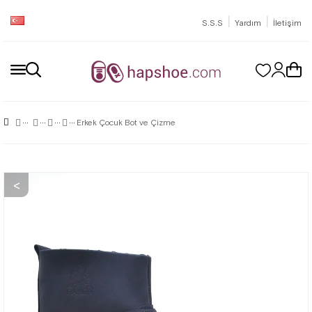
|
|
S.S.S
Yardım
İletişim
Erkek Çocuk Bot ve Çizme