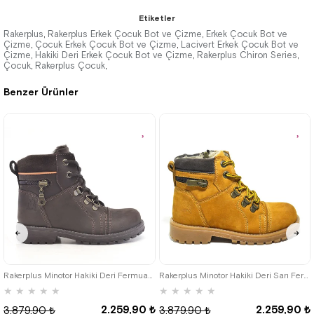
★
★
★
★
★
★
★
★
★
★
Etiketler
2.049,90 ₺
2.699,90 ₺
Rakerplus
Rakerplus Erkek Çocuk Bot ve Çizme
Erkek Çocuk Bot ve
,
,
Çizme
Çocuk Erkek Çocuk Bot ve Çizme
Lacivert Erkek Çocuk Bot ve
,
,
Çizme
3.519,90 ₺
Hakiki Deri Erkek Çocuk Bot ve Çizme
4.629,90 ₺
Rakerplus Chiron Series
,
,
,
Çocuk
Rakerplus Çocuk
,
,
Benzer Ürünler
%42İndirim
Ücretsiz
%42İndirim
Ücretsiz
Kargo
Kargo
26
27
28
29
30
31
32
26
27
28
29
30
31
32
33
34
35
33
34
35
Rakerplus Minotor Hakiki Deri Fermuarlı Kışlık Çocuk Bot
Rakerplus Minotor Hakiki Deri Sarı Fermuarlı Çocuk Bot
★
★
★
★
★
★
★
★
★
★
2.259,90 ₺
2.259,90 ₺
3.879,90 ₺
3.879,90 ₺