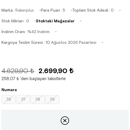
Marka
:
Rakerplus
Para Puan
:
5
Toplam Stok Adedi
:
0
Stok Miktarı
:
0
Stoktaki Mağazalar
İndirim Oranı
:
%
42
İndirim
Kargoya Teslim Süresi
:
10 Ağustos 2026 Pazartesi
4.629,90 ₺
2.699,90 ₺
258,07 ₺
'den başlayan taksitlerle
Numara
36
37
38
39