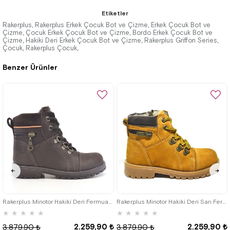
★
★
★
★
★
★
★
★
★
★
Etiketler
2.049,90 ₺
2.259,90 ₺
Rakerplus
Rakerplus Erkek Çocuk Bot ve Çizme
Erkek Çocuk Bot ve
,
,
Çizme
Çocuk Erkek Çocuk Bot ve Çizme
Bordo Erkek Çocuk Bot ve
,
,
Çizme
3.519,90 ₺
Hakiki Deri Erkek Çocuk Bot ve Çizme
3.879,90 ₺
Rakerplus Griffon Series
,
,
,
Çocuk
Rakerplus Çocuk
,
,
Benzer Ürünler
%42İndirim
Ücretsiz
%42İndirim
Ücretsiz
Kargo
Kargo
26
27
28
29
30
31
32
26
27
28
29
30
31
32
33
34
35
33
34
35
Rakerplus Minotor Hakiki Deri Fermuarlı Kışlık Çocuk Bot
Rakerplus Minotor Hakiki Deri Sarı Fermuarlı Çocuk Bot
★
★
★
★
★
★
★
★
★
★
2.259,90 ₺
2.259,90 ₺
3.879,90 ₺
3.879,90 ₺