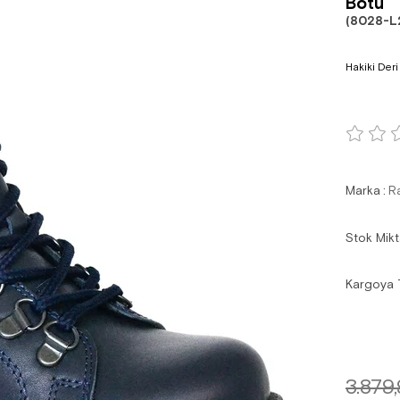
Botu
(8028-L
Hakiki Deri
Marka
:
R
Stok Mikt
Kargoya 
3.879