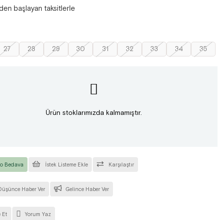
'den başlayan taksitlerle
27
28
29
30
31
32
33
34
35
Ürün stoklarımızda kalmamıştır.
o Bedava
İstek Listeme Ekle
Karşılaştır
Düşünce Haber Ver
Gelince Haber Ver
 Et
Yorum Yaz