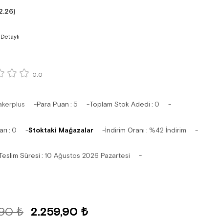
2.26)
 Detaylı
0.0
akerplus
Para Puan
:
5
Toplam Stok Adedi
:
0
arı
:
0
Stoktaki Mağazalar
İndirim Oranı
:
%
42
İndirim
Teslim Süresi
:
10 Ağustos 2026 Pazartesi
,90 ₺
2.259,90 ₺