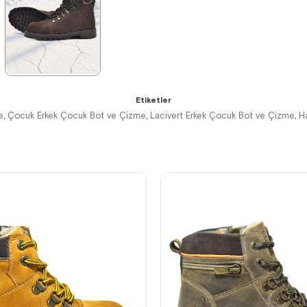
%42İndirim
Ücretsiz
%42İndirim
Ücretsiz
%42İndirim
Ücretsiz
Kargo
Kargo
Kargo
★
★
★
★
★
Etiketler
2.259,90 ₺
e
Çocuk Erkek Çocuk Bot ve Çizme
Lacivert Erkek Çocuk Bot ve Çizme
H
,
,
,
3.879,90 ₺
%42İndirim
Ücretsiz
Kargo