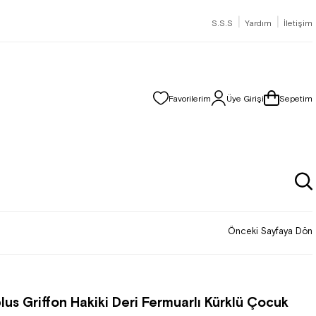
|
|
S.S.S
Yardım
İletişim
Favorilerim
Üye Girişi
Sepetim
Önceki Sayfaya Dön
lus Griffon Hakiki Deri Fermuarlı Kürklü Çocuk