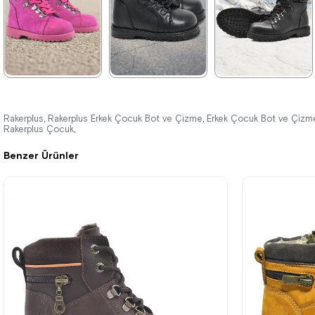
%42İndirim
Ücretsiz
%42İndirim
Ücretsiz
%42İndirim
Ücretsiz
Kargo
Kargo
Kargo
★
★
★
★
★
★
★
★
★
★
★
★
★
★
★
2.049,90 ₺
2.049,90 ₺
2.259,90 ₺
Rakerplus
Rakerplus Erkek Çocuk Bot ve Çizme
Erkek Çocuk Bot ve Çizm
,
,
Rakerplus Çocuk
,
3.519,90 ₺
3.519,90 ₺
3.879,90 ₺
Benzer Ürünler
%42İndirim
Ücretsiz
%42İndirim
Ücretsiz
%42İndirim
Ücretsiz
Kargo
Kargo
Kargo
Tükeniyor