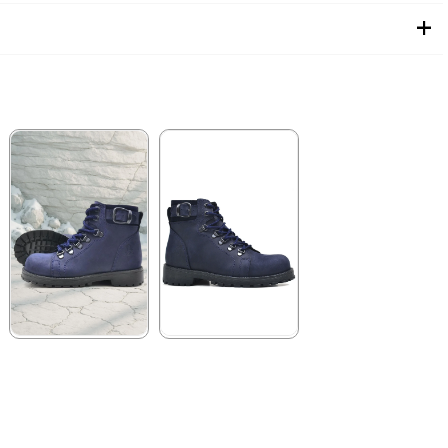
★
★
★
★
★
★
★
★
★
★
2.259,90 ₺
2.699,90 ₺
3.879,90 ₺
4.629,90 ₺