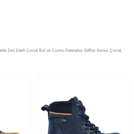
%42İndirim
Ücretsiz
%42İndirim
Ücretsiz
Kargo
Kargo
akiki Deri Erkek Çocuk Bot ve Çizme
Rakerplus Griffon Series
Çocuk
,
,
,