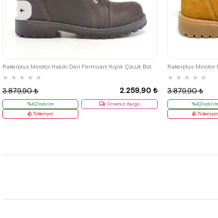
26
27
28
29
30
31
32
33
34
35
26
27
28
Rakerplus Minotor Hakiki Deri Fermuarlı Kışlık Çocuk Bot
Rakerplus Minotor 
★
★
★
★
★
★
★
★
★
★
2.259,90 ₺
3.879,90 ₺
3.879,90 ₺
%42İndirim
Ücretsiz Kargo
%42İndiri
Tükeniyor
Tükeniyo