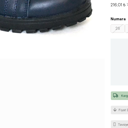
216,01 ₺
Numara
26
Karg
Fiyat 
Tavsiye