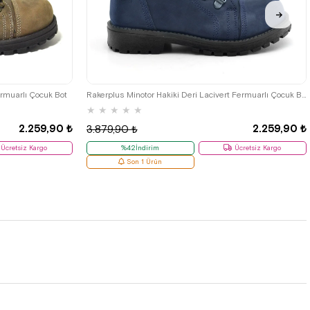
33
34
35
26
27
28
29
30
31
32
33
34
35
ermuarlı Çocuk Bot
Rakerplus Minotor Hakiki Deri Lacivert Fermuarlı Çocuk Bot
★
★
★
★
★
2.259,90 ₺
2.259,90 ₺
3.879,90 ₺
Ücretsiz Kargo
%42İndirim
Ücretsiz Kargo
Son 1 Ürün