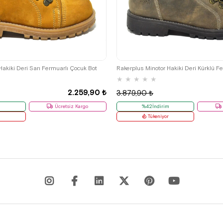
29
30
31
32
33
34
35
26
27
28
29
30
31
32
Hakiki Deri Sarı Fermuarlı Çocuk Bot
Rakerplus Minotor Hakiki Deri Kürklü F
★
★
★
★
★
2.259,90 ₺
3.879,90 ₺
m
Ücretsiz Kargo
%42İndirim
r
Tükeniyor