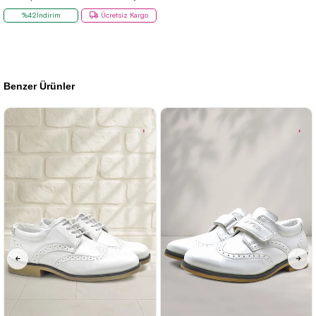
%42İndirim
Ücretsiz Kargo
Benzer Ürünler
26
27
28
29
30
31
32
26
27
28
29
30
31
32