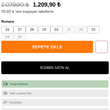
2.079,90 ₺
1.209,90 ₺
115,65 ₺
'den başlayan taksitlerle
Numara
26
27
28
29
30
31
32
33
34
35
KOMBIN SATIN AL
Kargo Bedava
İstek Listeme Ekle
Karşılaştır