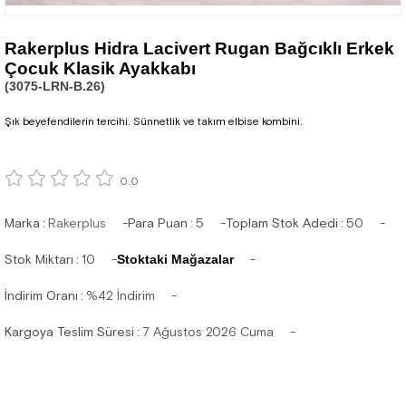
Rakerplus Hidra Lacivert Rugan Bağcıklı Erkek
Çocuk Klasik Ayakkabı
(3075-LRN-B.26)
Şık beyefendilerin tercihi. Sünnetlik ve takım elbise kombini.
0.0
Marka
:
Rakerplus
Para Puan
:
5
Toplam Stok Adedi
:
50
Stok Miktarı
:
10
Stoktaki Mağazalar
İndirim Oranı
:
%
42
İndirim
Kargoya Teslim Süresi
:
7 Ağustos 2026 Cuma