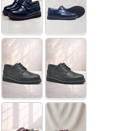
%42İndirim
Ücretsiz
%42İndirim
Ücretsiz
Kargo
Kargo
★
★
★
★
★
★
★
★
★
★
1.139,90 ₺
1.209,90 ₺
1.959,90 ₺
2.079,90 ₺
%42İndirim
Ücretsiz
%42İndirim
Ücretsiz
Kargo
Kargo
Fırsat
Tükeniyor
Ürünü
%25 İndirim | Sepette
₺854,93
★
★
★
★
★
★
★
★
★
★
1.699,90 ₺
2.049,90 ₺
2.919,90 ₺
3.519,90 ₺