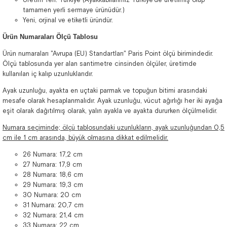
tamamen yerli sermaye ürünüdür.)
Yeni, orjinal ve etiketli üründür.
Ürün Numaraları Ölçü Tablosu
Ürün numaraları "Avrupa (EU) Standartları" Paris Point ölçü birimindedir.
Ölçü tablosunda yer alan santimetre cinsinden ölçüler, üretimde
kullanılan iç kalıp uzunluklarıdır.
Ayak uzunluğu, ayakta en uçtaki parmak ve topuğun bitimi arasındaki
mesafe olarak hesaplanmalıdır. Ayak uzunluğu, vücut ağırlığı her iki ayağa
eşit olarak dağıtılmış olarak, yalın ayakla ve ayakta dururken ölçülmelidir.
Numara seçiminde; ölçü tablosundaki uzunlukların, ayak uzunluğundan 0,5
cm ile 1 cm arasında, büyük olmasına dikkat edilmelidir.
26 Numara: 17,2 cm
27 Numara: 17,9 cm
28 Numara: 18,6 cm
29 Numara: 19,3 cm
30 Numara: 20 cm
31 Numara: 20,7 cm
32 Numara: 21,4 cm
33 Numara: 22 cm