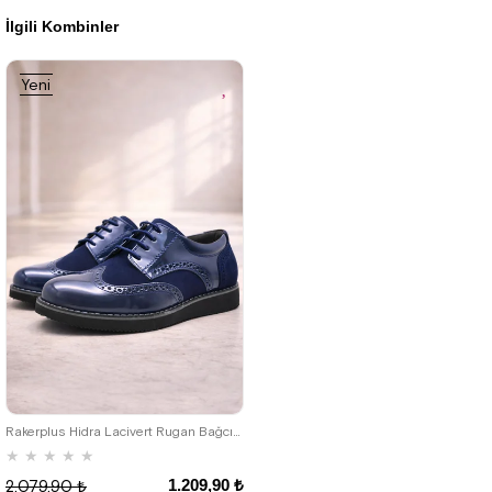
İlgili Kombinler
%42İndirim
Ücretsiz
%42İndirim
Ücretsiz
Kargo
Kargo
Yeni
Ürün
26
27
28
29
30
31
32
33
34
35
Rakerplus Hidra Lacivert Rugan Bağcıklı Erkek Çocuk Klasik Ayakkabı
★
★
★
★
★
1.209,90 ₺
2.079,90 ₺