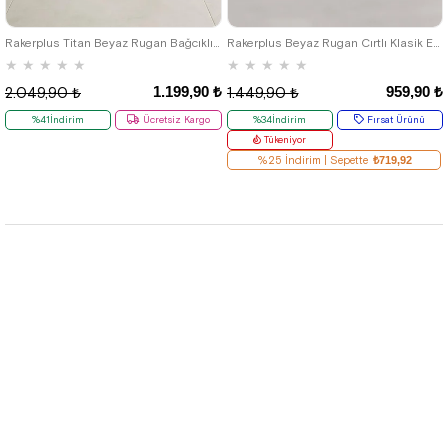
33
34
35
36
37
38
39
33
34
35
Rakerplus Titan Beyaz Rugan Bağcıklı Klasik Erkek Çocuk Klasik Ayakkabı
Rakerplus Beyaz Rugan Cırtlı Klasik Erkek Çocuk Ayakkabı
★
★
★
★
★
★
★
★
★
★
1.199,90 ₺
959,90 ₺
2.049,90 ₺
1.449,90 ₺
%41İndirim
Ücretsiz Kargo
%34İndirim
Fırsat Ürünü
Tükeniyor
%25 İndirim | Sepette
₺719,92
Hızlı Etiketler