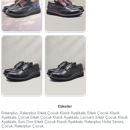
%42İndirim
Ücretsiz
%42İndirim
Ücretsiz
Kargo
Kargo
★
★
★
★
★
★
★
★
★
★
1.209,90 ₺
1.209,90 ₺
2.079,90 ₺
2.079,90 ₺
%42İndirim
Ücretsiz
%42İndirim
Ücretsiz
Kargo
Kargo
Fırsat
Fırsat
Ürünü
Ürünü
%25 İndirim | Sepette
%25 İndirim | Sepette
₺907,43
₺907,43
★
★
★
★
★
★
★
★
★
★
Etiketler
1.209,90 ₺
1.389,90 ₺
Rakerplus
Rakerplus Erkek Çocuk Klasik Ayakkabı
Erkek Çocuk Klasik
,
,
Ayakkabı
Çocuk Erkek Çocuk Klasik Ayakkabı
Lacivert Erkek Çocuk Klasik
,
,
Ayakkabı
2.079,90 ₺
Suni Deri Erkek Çocuk Klasik Ayakkabı
2.379,90 ₺
Rakerplus Hidra Series
,
,
,
Çocuk
Rakerplus Çocuk
,
,