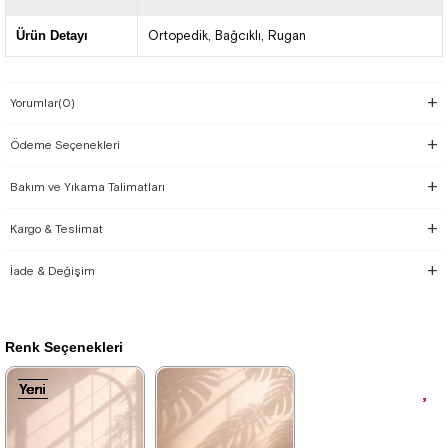
Ürün Detayı
Ortopedik
Bağcıklı
Rugan
Yorumlar
(0)
Ödeme Seçenekleri
Bakım ve Yıkama Talimatları
Kargo & Teslimat
İade & Değişim
Renk Seçenekleri
Yeni
Yeni
Yeni
Yeni
Yeni
Yeni
Yeni
Yeni
Yeni
Yeni
Ürün
Ürün
Ürün
Ürün
Ürün
Ürün
Ürün
Ürün
Ürün
Ürün