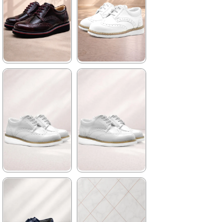
★
★
★
★
★
★
★
★
★
★
969,90 ₺
1.139,90 ₺
1.479,90 ₺
1.959,90 ₺
%34İndirim
Fırsat
%42İndirim
Ücretsiz
Ürünü
%25 İndirim | Sepette
Kargo
₺727,42
★
★
★
★
★
★
★
★
★
★
1.209,90 ₺
1.389,90 ₺
2.079,90 ₺
2.379,90 ₺