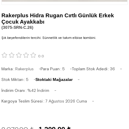
Rakerplus Hidra Rugan Cırtlı Günlük Erkek
Çocuk Ayakkabı
(3075-SRN-C.26)
Şık beyefendilerin tercihi. Sünnetlik ve takım elbise kombini.
0.0
Marka
:
Rakerplus
Para Puan
:
5
Toplam Stok Adedi
:
36
Stok Miktarı
:
5
Stoktaki Mağazalar
İndirim Oranı
:
%
42
İndirim
Kargoya Teslim Süresi
:
7 Ağustos 2026 Cuma