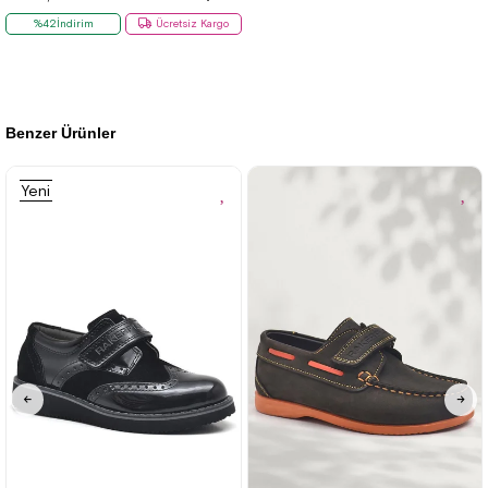
%42İndirim
Ücretsiz Kargo
Benzer Ürünler
Yeni
Ürün
26
27
28
29
30
31
32