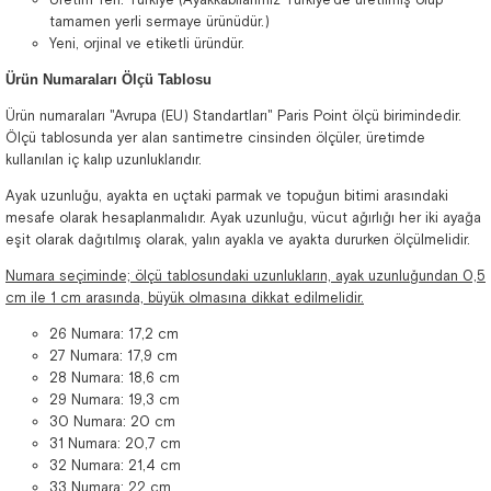
tamamen yerli sermaye ürünüdür.)
Yeni, orjinal ve etiketli üründür.
Ürün Numaraları Ölçü Tablosu
Ürün numaraları "Avrupa (EU) Standartları" Paris Point ölçü birimindedir.
Ölçü tablosunda yer alan santimetre cinsinden ölçüler, üretimde
kullanılan iç kalıp uzunluklarıdır.
Ayak uzunluğu, ayakta en uçtaki parmak ve topuğun bitimi arasındaki
mesafe olarak hesaplanmalıdır. Ayak uzunluğu, vücut ağırlığı her iki ayağa
eşit olarak dağıtılmış olarak, yalın ayakla ve ayakta dururken ölçülmelidir.
Numara seçiminde; ölçü tablosundaki uzunlukların, ayak uzunluğundan 0,5
cm ile 1 cm arasında, büyük olmasına dikkat edilmelidir.
26 Numara: 17,2 cm
27 Numara: 17,9 cm
28 Numara: 18,6 cm
29 Numara: 19,3 cm
30 Numara: 20 cm
31 Numara: 20,7 cm
32 Numara: 21,4 cm
33 Numara: 22 cm