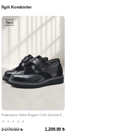
İlgili Kombinler
%42İndirim
Ücretsiz
%42İndirim
Ücretsiz
Kargo
Kargo
Yeni
Ürün
26
27
28
29
30
31
32
33
34
35
Rakerplus Hidra Rugan Cırtlı Günlük Erkek Çocuk Ayakkabı
★
★
★
★
★
1.209,90 ₺
2.079,90 ₺