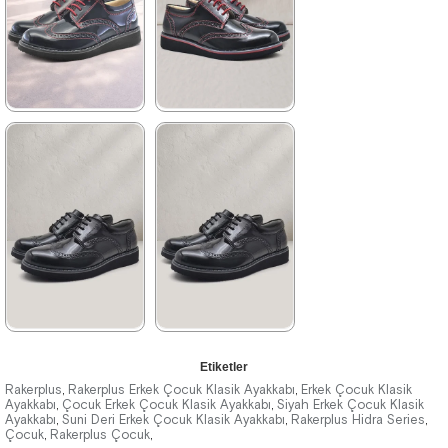
%42İndirim
Ücretsiz
%42İndirim
Ücretsiz
Kargo
Kargo
★
★
★
★
★
★
★
★
★
★
1.209,90 ₺
1.209,90 ₺
2.079,90 ₺
2.079,90 ₺
%42İndirim
Ücretsiz
%42İndirim
Ücretsiz
Kargo
Kargo
Fırsat
Fırsat
Ürünü
Ürünü
%25 İndirim | Sepette
%25 İndirim | Sepette
₺907,43
₺907,43
★
★
★
★
★
★
★
★
★
★
Etiketler
1.209,90 ₺
1.389,90 ₺
Rakerplus
Rakerplus Erkek Çocuk Klasik Ayakkabı
Erkek Çocuk Klasik
,
,
Ayakkabı
Çocuk Erkek Çocuk Klasik Ayakkabı
Siyah Erkek Çocuk Klasik
,
,
Ayakkabı
2.079,90 ₺
Suni Deri Erkek Çocuk Klasik Ayakkabı
2.379,90 ₺
Rakerplus Hidra Series
,
,
,
Çocuk
Rakerplus Çocuk
,
,