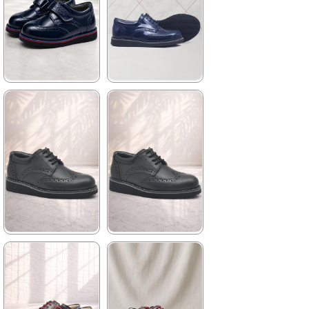
%42İndirim
Ücretsiz
%42İndirim
Ücretsiz
Kargo
Kargo
★
★
★
★
★
★
★
★
★
★
1.139,90 ₺
1.209,90 ₺
1.959,90 ₺
2.079,90 ₺
%42İndirim
Ücretsiz
%42İndirim
Ücretsiz
Kargo
Kargo
Fırsat
Tükeniyor
Ürünü
%25 İndirim | Sepette
₺854,93
★
★
★
★
★
★
★
★
★
★
1.699,90 ₺
2.049,90 ₺
2.919,90 ₺
3.519,90 ₺