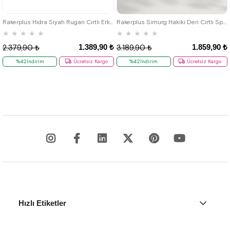
36
37
38
39
33
34
35
36
37
38
39
Rakerplus Hidra Siyah Rugan Cırtlı Erkek Çocuk Klasik Ayakkabı
Rakerplus Simurg Hakiki Deri Cırtlı Spor Erkek Çocuk Ayakkabı
★
★
★
★
★
★
★
★
★
★
1.389,90 ₺
1.859,90 ₺
2.379,90 ₺
3.189,90 ₺
%42İndirim
Ücretsiz Kargo
%42İndirim
Ücretsiz Kargo
Hızlı Etiketler