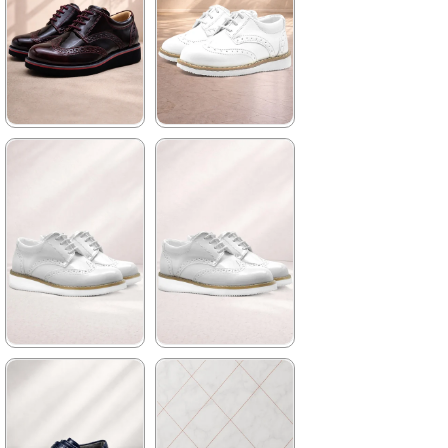
★
★
★
★
★
★
★
★
★
★
969,90 ₺
1.139,90 ₺
1.479,90 ₺
1.959,90 ₺
%34İndirim
Fırsat
%42İndirim
Ücretsiz
Ürünü
%25 İndirim | Sepette
Kargo
₺727,42
★
★
★
★
★
★
★
★
★
★
1.209,90 ₺
1.389,90 ₺
2.079,90 ₺
2.379,90 ₺