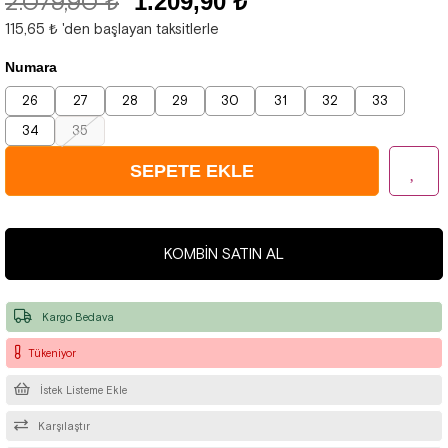
2.079,90 ₺
1.209,90 ₺
115,65 ₺
'den başlayan taksitlerle
Numara
26
27
28
29
30
31
32
33
34
35
KOMBIN SATIN AL
Kargo Bedava
Tükeniyor
İstek Listeme Ekle
Karşılaştır