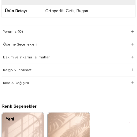
Ürün Detayı
Ortopedik
Cırtlı
Rugan
Yorumlar
(0)
Ödeme Seçenekleri
Bakım ve Yıkama Talimatları
Kargo & Teslimat
İade & Değişim
Renk Seçenekleri
Yeni
Yeni
Yeni
Yeni
Yeni
Yeni
Yeni
Yeni
Yeni
Yeni
Ürün
Ürün
Ürün
Ürün
Ürün
Ürün
Ürün
Ürün
Ürün
Ürün