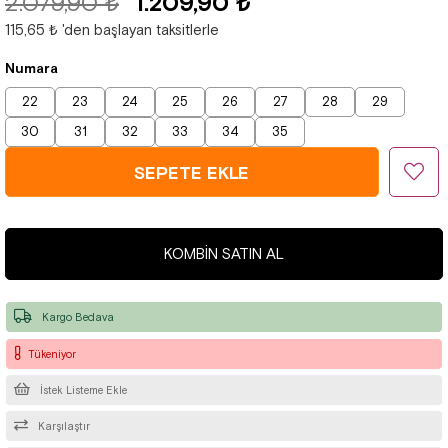
2.079,90 ₺
1.209,90 ₺
115,65 ₺
'den başlayan taksitlerle
Numara
22
23
24
25
26
27
28
29
30
31
32
33
34
35
KOMBIN SATIN AL
Kargo Bedava
Tükeniyor
İstek Listeme Ekle
Karşılaştır