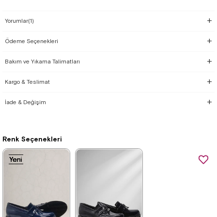
Yorumlar
(1)
Ödeme Seçenekleri
Bakım ve Yıkama Talimatları
Kargo & Teslimat
İade & Değişim
Renk Seçenekleri
Yeni
Yeni
Yeni
Yeni
Yeni
Yeni
Ürün
Ürün
Ürün
Ürün
Ürün
Ürün