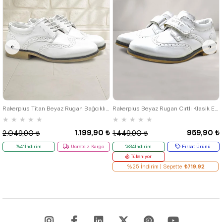
26
27
28
29
30
31
32
26
27
28
29
30
31
32
33
34
35
36
37
38
39
33
34
35
Rakerplus Titan Beyaz Rugan Bağcıklı Klasik Erkek Çocuk Klasik Ayakkabı
Rakerplus Beyaz Rugan Cırtlı Klasik Erkek Çocuk Ayakkabı
★
★
★
★
★
★
★
★
★
★
1.199,90 ₺
959,90 ₺
2.049,90 ₺
1.449,90 ₺
%41İndirim
Ücretsiz Kargo
%34İndirim
Fırsat Ürünü
Tükeniyor
%25 İndirim | Sepette
₺719,92