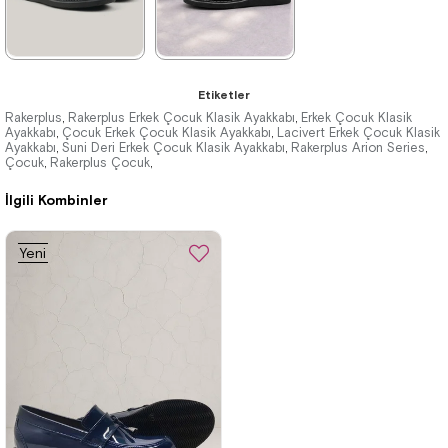
Kargo
Kargo
★
★
★
★
★
★
★
★
★
★
Etiketler
1.209,90 ₺
1.899,90 ₺
Rakerplus
Rakerplus Erkek Çocuk Klasik Ayakkabı
Erkek Çocuk Klasik
,
,
Ayakkabı
Çocuk Erkek Çocuk Klasik Ayakkabı
Lacivert Erkek Çocuk Klasik
,
,
Ayakkabı
2.079,90 ₺
Suni Deri Erkek Çocuk Klasik Ayakkabı
3.249,90 ₺
Rakerplus Arion Series
,
,
,
Çocuk
Rakerplus Çocuk
,
,
İlgili Kombinler
%42İndirim
Ücretsiz
%42İndirim
Ücretsiz
Kargo
Kargo
Yeni
Ürün