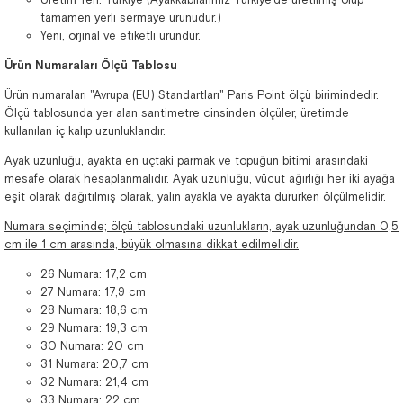
tamamen yerli sermaye ürünüdür.)
Yeni, orjinal ve etiketli üründür.
Ürün Numaraları Ölçü Tablosu
Ürün numaraları "Avrupa (EU) Standartları" Paris Point ölçü birimindedir.
Ölçü tablosunda yer alan santimetre cinsinden ölçüler, üretimde
kullanılan iç kalıp uzunluklarıdır.
Ayak uzunluğu, ayakta en uçtaki parmak ve topuğun bitimi arasındaki
mesafe olarak hesaplanmalıdır. Ayak uzunluğu, vücut ağırlığı her iki ayağa
eşit olarak dağıtılmış olarak, yalın ayakla ve ayakta dururken ölçülmelidir.
Numara seçiminde; ölçü tablosundaki uzunlukların, ayak uzunluğundan 0,5
cm ile 1 cm arasında, büyük olmasına dikkat edilmelidir.
26 Numara: 17,2 cm
27 Numara: 17,9 cm
28 Numara: 18,6 cm
29 Numara: 19,3 cm
30 Numara: 20 cm
31 Numara: 20,7 cm
32 Numara: 21,4 cm
33 Numara: 22 cm