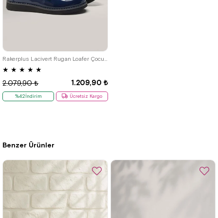
22
23
24
25
26
27
28
29
30
31
32
33
34
35
Rakerplus Lacivert Rugan Loafer Çocuk Okul Ayakkabısı
★
★
★
★
★
1.209,90 ₺
2.079,90 ₺
%42İndirim
Ücretsiz Kargo
Benzer Ürünler