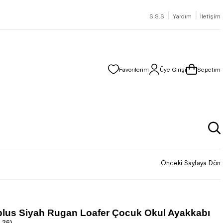
|
|
S.S.S
Yardım
İletişim
Favorilerim
Üye Girişi
Sepetim
Önceki Sayfaya Dön
lus Siyah Rugan Loafer Çocuk Okul Ayakkabı
.26)