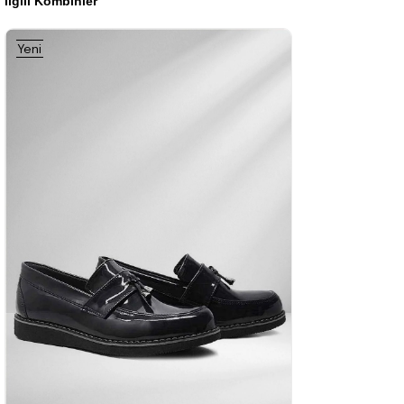
İlgili Kombinler
%42İndirim
Ücretsiz
%42İndirim
Ücretsiz
%42İndirim
Ücretsiz
Yeni
Kargo
Kargo
Kargo
Ürün