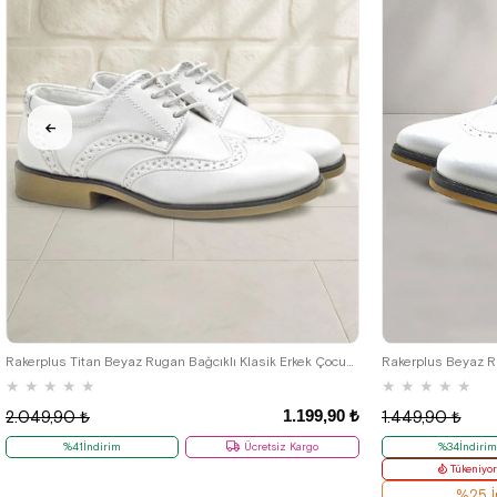
26
27
28
29
30
31
32
33
34
35
36
37
38
39
26
27
28
Rakerplus Titan Beyaz Rugan Bağcıklı Klasik Erkek Çocuk Klasik Ayakkabı
Rakerplus Beyaz Ru
★
★
★
★
★
★
★
★
★
★
1.199,90 ₺
2.049,90 ₺
1.449,90 ₺
%41İndirim
Ücretsiz Kargo
%34İndiri
Tükeniyo
%25 İ