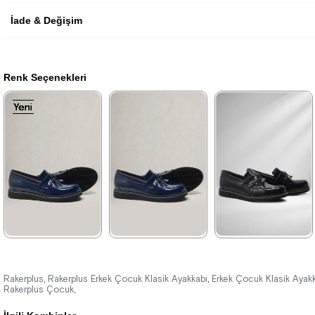
İade & Değişim
Renk Seçenekleri
Yeni
Yeni
Yeni
Yeni
Yeni
Yeni
Ürün
Ürün
Ürün
Ürün
Ürün
Ürün
★
★
★
★
★
★
★
★
★
★
★
★
★
★
★
1.209,90 ₺
1.389,90 ₺
1.389,90 ₺
Rakerplus
Rakerplus Erkek Çocuk Klasik Ayakkabı
Erkek Çocuk Klasik Ayak
,
,
Rakerplus Çocuk
,
2.079,90 ₺
2.379,90 ₺
2.379,90 ₺