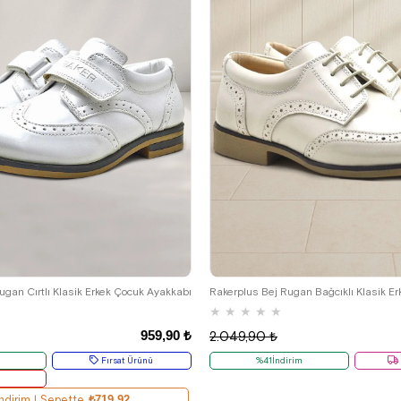
29
30
31
32
33
34
35
26
27
28
29
30
31
32
gan Cırtlı Klasik Erkek Çocuk Ayakkabı
★
★
★
★
★
959,90 ₺
2.049,90 ₺
m
Fırsat Ürünü
%41İndirim
r
ndirim | Sepette
₺719,92