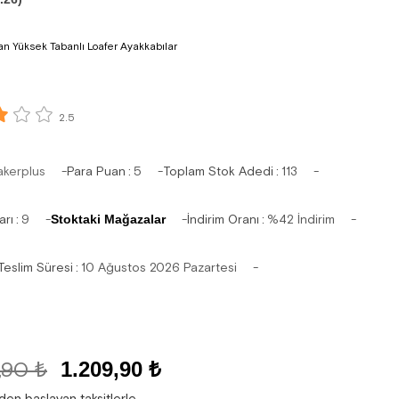
an Yüksek Tabanlı Loafer Ayakkabılar
2.5
akerplus
Para Puan
:
5
Toplam Stok Adedi
:
113
arı
:
9
Stoktaki Mağazalar
İndirim Oranı
:
%
42
İndirim
Teslim Süresi
:
10 Ağustos 2026 Pazartesi
,90 ₺
1.209,90 ₺
'den başlayan taksitlerle