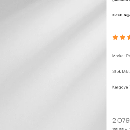
Klasik Rug
Marka
:
R
Stok Mikt
Kargoya 
2.079
115,65 ₺