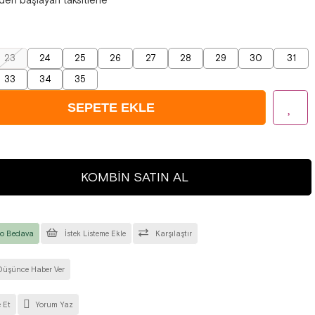
23
24
25
26
27
28
29
30
31
33
34
35
KOMBIN SATIN AL
o Bedava
İstek Listeme Ekle
Karşılaştır
Düşünce Haber Ver
 Et
Yorum Yaz