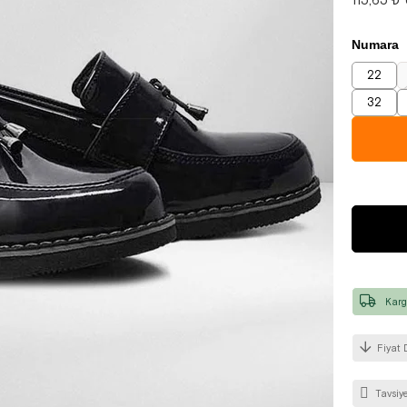
Numara
22
32
Karg
Fiyat 
Tavsiye