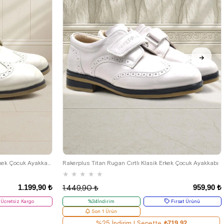
33
34
35
26
27
28
29
30
31
32
33
34
35
Rakerplus Bej Rugan Bağcıklı Klasik Erkek Çocuk Ayakkabı
Rakerplus Titan Rugan Cırtlı Klasik Erkek Çocuk Ayakkabı
★
★
★
★
★
1.199,90 ₺
959,90 ₺
1.449,90 ₺
Ücretsiz Kargo
%34İndirim
Fırsat Ürünü
Son 1 Ürün
%25 İndirim | Sepette
₺719,92