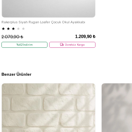
22
23
24
25
26
27
28
29
30
31
32
33
34
35
Rakerplus Siyah Rugan Loafer Çocuk Okul Ayakkabı
★
★
★
★
★
1.209,90 ₺
2.079,90 ₺
%42İndirim
Ücretsiz Kargo
Benzer Ürünler