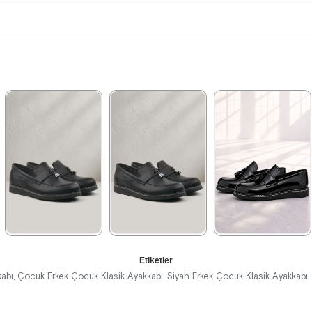
★
★
★
★
★
★
★
★
★
★
★
★
★
★
★
Etiketler
1.389,90 ₺
1.209,90 ₺
1.899,90 ₺
kabı
Çocuk Erkek Çocuk Klasik Ayakkabı
Siyah Erkek Çocuk Klasik Ayakkabı
,
,
,
2.379,90 ₺
2.079,90 ₺
3.249,90 ₺