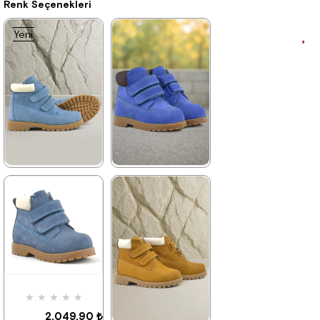
Renk Seçenekleri
Yeni
Ürün
★
★
★
★
★
★
★
★
★
★
2.259,90 ₺
2.049,90 ₺
3.879,90 ₺
3.519,90 ₺
%42İndirim
Ücretsiz
%42İndirim
Ücretsiz
Kargo
Kargo
★
★
★
★
★
2.049,90 ₺