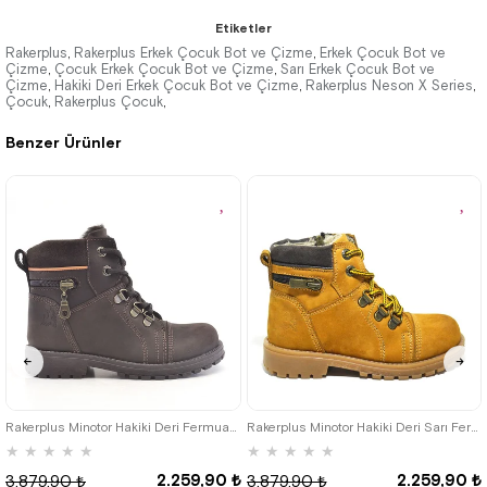
3.519,90 ₺
★
★
★
★
★
Etiketler
2.049,90 ₺
Rakerplus
Rakerplus Erkek Çocuk Bot ve Çizme
Erkek Çocuk Bot ve
,
,
Çizme
Çocuk Erkek Çocuk Bot ve Çizme
Sarı Erkek Çocuk Bot ve
,
,
Çizme
Hakiki Deri Erkek Çocuk Bot ve Çizme
3.519,90 ₺
Rakerplus Neson X Series
,
,
,
%42İndirim
Ücretsiz
Kargo
Çocuk
Rakerplus Çocuk
,
,
Tükeniyor
Benzer Ürünler
%42İndirim
Ücretsiz
Kargo
26
27
28
29
30
31
32
26
27
28
29
30
31
32
33
34
35
33
34
35
Rakerplus Minotor Hakiki Deri Fermuarlı Kışlık Çocuk Bot
Rakerplus Minotor Hakiki Deri Sarı Fermuarlı Çocuk Bot
★
★
★
★
★
★
★
★
★
★
2.259,90 ₺
2.259,90 ₺
3.879,90 ₺
3.879,90 ₺