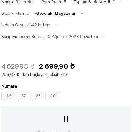
Marka
:
Rakerplus
Para Puan
:
5
Toplam Stok Adedi
:
0
Stok Miktarı
:
0
Stoktaki Mağazalar
İndirim Oranı
:
%
42
İndirim
Kargoya Teslim Süresi
:
10 Ağustos 2026 Pazartesi
4.629,90 ₺
2.699,90 ₺
258,07 ₺
'den başlayan taksitlerle
Numara
36
37
38
39