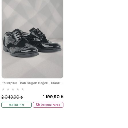
26
27
28
29
30
31
32
33
34
35
Rakerplus Titan Rugan Bağcıklı Klasik Erkek Çocuk Ayakkabı
★
★
★
★
★
1.199,90 ₺
2.049,90 ₺
%41İndirim
Ücretsiz Kargo