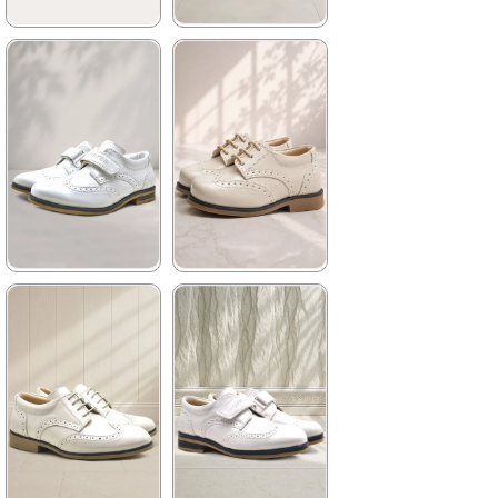
★
★
★
★
★
★
★
★
★
★
1.129,90 ₺
1.199,90 ₺
1.929,90 ₺
2.049,90 ₺
%41İndirim
Ücretsiz
%41İndirim
Ücretsiz
Kargo
Kargo
★
★
★
★
★
★
★
★
★
★
959,90 ₺
1.129,90 ₺
1.449,90 ₺
1.929,90 ₺
%34İndirim
Fırsat
%41İndirim
Ücretsiz
Ürünü
Kargo
Tükeniyor
%25 İndirim | Sepette