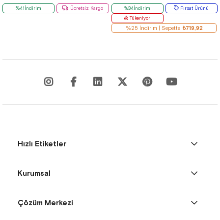
%41İndirim
Ücretsiz Kargo
%34İndirim
Fırsat Ürünü
Tükeniyor
%25 İndirim | Sepette
₺719,92
Hızlı Etiketler
Kurumsal
Çözüm Merkezi