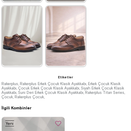
★
★
★
★
★
★
★
★
★
★
1.369,90 ₺
1.199,90 ₺
2.349,90 ₺
2.049,90 ₺
%42İndirim
Ücretsiz
%41İndirim
Ücretsiz
Kargo
Kargo
★
★
★
★
★
★
★
★
★
★
Etiketler
1.199,90 ₺
1.369,90 ₺
Rakerplus
Rakerplus Erkek Çocuk Klasik Ayakkabı
Erkek Çocuk Klasik
,
,
Ayakkabı
Çocuk Erkek Çocuk Klasik Ayakkabı
Siyah Erkek Çocuk Klasik
,
,
Ayakkabı
2.049,90 ₺
Suni Deri Erkek Çocuk Klasik Ayakkabı
2.349,90 ₺
Rakerplus Titan Series
,
,
,
Çocuk
Rakerplus Çocuk
,
,
İlgili Kombinler
%41İndirim
Ücretsiz
%42İndirim
Ücretsiz
Kargo
Kargo
Tükeniyor
Fırsat
Son 1
Ürünü
Ürün
Yeni
%25 İndirim | Sepette
Ürün
₺1027,43