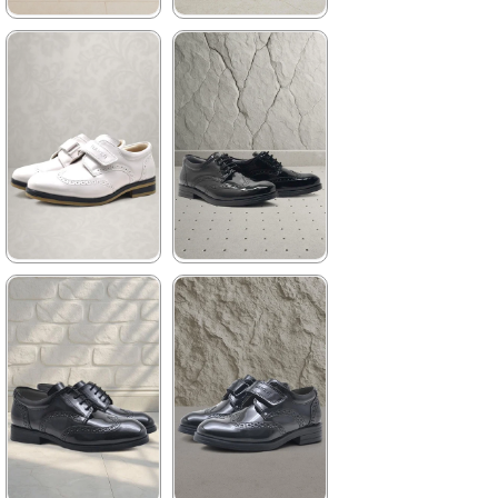
₺719,92
★
★
★
★
★
★
★
★
★
★
1.199,90 ₺
959,90 ₺
2.049,90 ₺
1.449,90 ₺
%41İndirim
Ücretsiz
%34İndirim
Fırsat
Kargo
Ürünü
Son 1
Ürün
%25 İndirim | Sepette
₺719,92
★
★
★
★
★
★
★
★
★
★
1.089,90 ₺
1.199,90 ₺
1.649,90 ₺
2.049,90 ₺
%34İndirim
Ücretsiz
%41İndirim
Ücretsiz
Kargo
Kargo
Tükeniyor