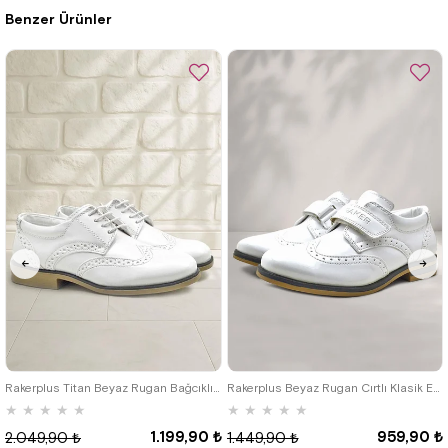
Benzer Ürünler
26
27
28
29
30
31
32
26
27
28
29
30
31
32
33
34
35
36
37
38
39
33
34
35
Rakerplus Titan Beyaz Rugan Bağcıklı Klasik Erkek Çocuk Klasik Ayakkabı
Rakerplus Beyaz Rugan Cırtlı Klasik Erkek Çocuk Ayakkabı
★
★
★
★
★
★
★
★
★
★
1.199,90 ₺
959,90 ₺
2.049,90 ₺
1.449,90 ₺