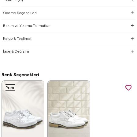
Yorumlar
(0)
Ödeme Seçenekleri
Bakım ve Yıkama Talimatları
Kargo & Teslimat
İade & Değişim
Renk Seçenekleri
Yeni
Yeni
Ürün
Ürün