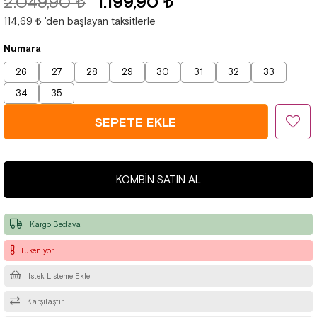
2.049,90 ₺
1.199,90 ₺
114,69 ₺
'den başlayan taksitlerle
Numara
26
27
28
29
30
31
32
33
34
35
KOMBIN SATIN AL
Kargo Bedava
Tükeniyor
İstek Listeme Ekle
Karşılaştır