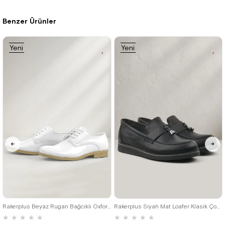
Benzer Ürünler
Yeni
Yeni
Ürün
Ürün
26
27
28
29
30
31
32
22
23
24
25
26
27
28
33
34
35
29
30
31
32
33
34
35
Rakerplus Beyaz Rugan Bağcıklı Oxford Çocuk Klasik Ayakkabısı
Rakerplus Siyah Mat Loafer Klasik Çocuk Ayakkabısı
★
★
★
★
★
★
★
★
★
★