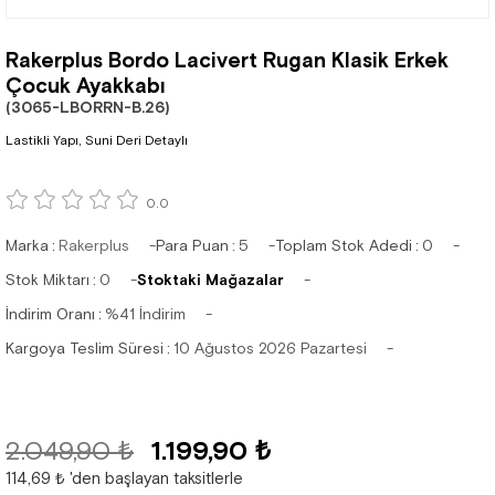
Rakerplus Bordo Lacivert Rugan Klasik Erkek
Çocuk Ayakkabı
(3065-LBORRN-B.26)
Lastikli Yapı, Suni Deri Detaylı
0.0
Marka
:
Rakerplus
Para Puan
:
5
Toplam Stok Adedi
:
0
Stok Miktarı
:
0
Stoktaki Mağazalar
İndirim Oranı
:
%
41
İndirim
Kargoya Teslim Süresi
:
10 Ağustos 2026 Pazartesi
2.049,90 ₺
1.199,90 ₺
114,69 ₺
'den başlayan taksitlerle