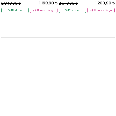
1.199,90 ₺
1.209,90 ₺
2.049,90 ₺
2.079,90 ₺
%41İndirim
Ücretsiz Kargo
%42İndirim
Ücretsiz Kargo
Hızlı Etiketler
Kurumsal
Çözüm Merkezi