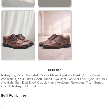
★
★
★
★
★
★
★
★
★
★
1.369,90 ₺
1.199,90 ₺
2.349,90 ₺
2.049,90 ₺
%42İndirim
Ücretsiz
%41İndirim
Ücretsiz
Kargo
Kargo
★
★
★
★
★
★
★
★
★
★
Etiketler
1.199,90 ₺
1.369,90 ₺
Rakerplus
Rakerplus Erkek Çocuk Klasik Ayakkabı
Erkek Çocuk Klasik
,
,
Ayakkabı
Çocuk Erkek Çocuk Klasik Ayakkabı
Lacivert Erkek Çocuk Klasik
,
,
Ayakkabı
2.049,90 ₺
Suni Deri Erkek Çocuk Klasik Ayakkabı
2.349,90 ₺
Rakerplus Titan Series
,
,
,
Çocuk
Rakerplus Çocuk
,
,
İlgili Kombinler
%41İndirim
Ücretsiz
%42İndirim
Ücretsiz
Kargo
Kargo
Tükeniyor
Fırsat
Son 1
Ürünü
Ürün