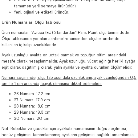
tamamen yerli sermaye ürünüdür.)
Yeni, orjinal ve etiketli üründür.
Ürün Numaraları Ölçü Tablosu
Ürün numaraları "Avrupa (EU) Standartları" Paris Point ölçü birimindedir.
Ölçü tablosunda yer alan santimetre cinsinden ölçüler, üretimde
kullanılan iç kalıp uzunluklarıdır.
Ayak uzunluğu, ayakta en uçtaki parmak ve topuğun bitimi arasındaki
mesafe olarak hesaplanmalıdır. Ayak uzunluğu, vücut ağırlığı her iki ayağa
eşit olarak dağıtılmış olarak, yalın ayakla ve ayakta dururken ölçülmelidir.
Numara seçiminde; ölçü tablosundaki uzunlukların, ayak uzunluğundan 0,5
cm ile 1 cm arasında, büyük olmasına dikkat edilmelidir.
26 Numara: 17,2 cm
27 Numara: 17,9 cm
28 Numara: 18,6 cm
29 Numara: 19,3 cm
30 Numara: 20 cm
Not: Bebekler ve çocuklar için ayakkabı numarasının doğru seçilmesi,
henüz gelişimini tamamlamamış ayakların gelişimini sağlıklı tamamlaması