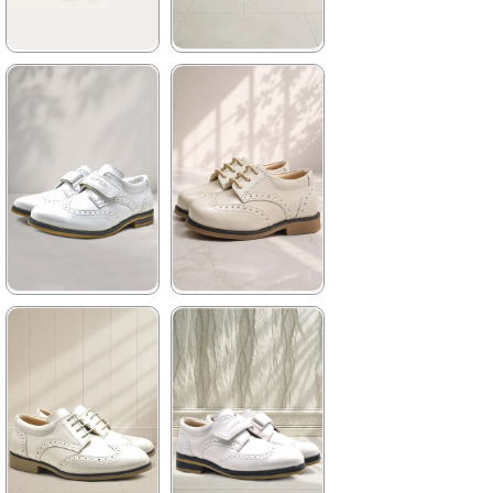
★
★
★
★
★
★
★
★
★
★
1.129,90 ₺
1.199,90 ₺
1.929,90 ₺
2.049,90 ₺
%41İndirim
Ücretsiz
%41İndirim
Ücretsiz
Kargo
Kargo
★
★
★
★
★
★
★
★
★
★
959,90 ₺
1.129,90 ₺
1.449,90 ₺
1.929,90 ₺
%34İndirim
Fırsat
%41İndirim
Ücretsiz
Ürünü
Kargo
Tükeniyor