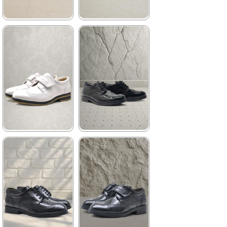
%25 İndirim | Sepette
₺719,92
★
★
★
★
★
★
★
★
★
★
1.199,90 ₺
959,90 ₺
2.049,90 ₺
1.449,90 ₺
%41İndirim
Ücretsiz
%34İndirim
Fırsat
Kargo
Ürünü
Son 1
Ürün
%25 İndirim | Sepette
₺719,92
★
★
★
★
★
★
★
★
★
★
1.089,90 ₺
1.199,90 ₺
1.649,90 ₺
2.049,90 ₺
%34İndirim
Ücretsiz
%41İndirim
Ücretsiz
Kargo
Kargo
Tükeniyor