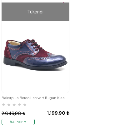
%25 İndirim | Sepette
₺1027,43
Tükendi
26
27
28
29
30
Rakerplus Bordo Lacivert Rugan Klasik Erkek Çocuk Ayakkabı
★
★
★
★
★
1.199,90 ₺
2.049,90 ₺
%41İndirim