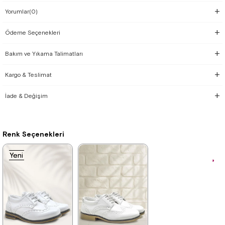
Yorumlar
(0)
Ödeme Seçenekleri
Bakım ve Yıkama Talimatları
Kargo & Teslimat
İade & Değişim
Renk Seçenekleri
Yeni
Yeni
Ürün
Ürün