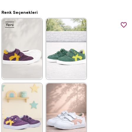
Renk Seçenekleri
Yeni
Ürün
★
★
★
★
★
★
★
★
★
★
1.579,90 ₺
1.899,90 ₺
2.709,90 ₺
3.249,90 ₺
%42İndirim
Ücretsiz
%42İndirim
Ücretsiz
Kargo
Kargo