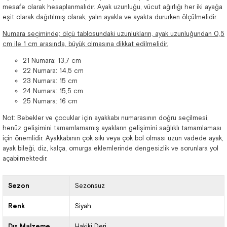
mesafe olarak hesaplanmalıdır. Ayak uzunluğu, vücut ağırlığı her iki ayağa
eşit olarak dağıtılmış olarak, yalın ayakla ve ayakta dururken ölçülmelidir.
Numara seçiminde; ölçü tablosundaki uzunlukların, ayak uzunluğundan 0,5
cm ile 1 cm arasında, büyük olmasına dikkat edilmelidir.
21 Numara: 13,7 cm
22 Numara: 14,5 cm
23 Numara: 15 cm
24 Numara: 15,5 cm
25 Numara: 16 cm
Not: Bebekler ve çocuklar için ayakkabı numarasının doğru seçilmesi,
henüz gelişimini tamamlamamış ayakların gelişimini sağlıklı tamamlaması
için önemlidir. Ayakkabının çok sıkı veya çok bol olması uzun vadede ayak,
ayak bileği, diz, kalça, omurga eklemlerinde dengesizlik ve sorunlara yol
açabilmektedir.
Sezon
Sezonsuz
Renk
Siyah
Dış Malzeme
Hakiki Deri