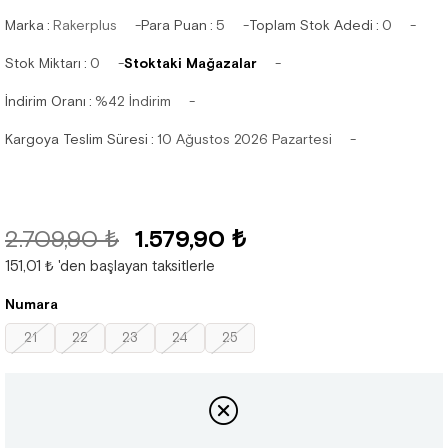
Marka
:
Rakerplus
Para Puan
:
5
Toplam Stok Adedi
:
0
Stok Miktarı
:
0
Stoktaki Mağazalar
İndirim Oranı
:
%
42
İndirim
Kargoya Teslim Süresi
:
10 Ağustos 2026 Pazartesi
2.709,90 ₺
1.579,90 ₺
151,01 ₺
'den başlayan taksitlerle
Numara
21
22
23
24
25