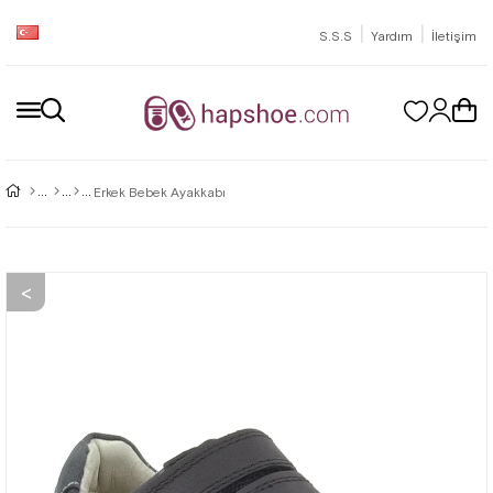
|
|
S.S.S
Yardım
İletişim
Erkek Bebek Ayakkabı