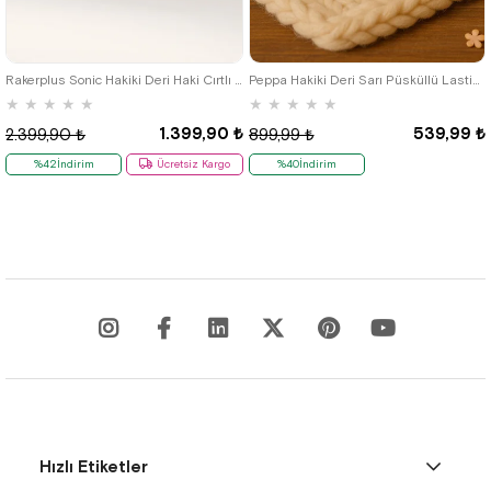
19
20
21
22
23
24
25
17
18
19
20
21
Rakerplus Sonic Hakiki Deri Haki Cırtlı Anatomik Bebek Spor Ayakkabı Sneaker
Peppa Hakiki Deri Sarı Püsküllü Lastikli Bebek Patik
★
★
★
★
★
★
★
★
★
★
1.399,90 ₺
539,99 ₺
2.399,90 ₺
899,99 ₺
%42İndirim
Ücretsiz Kargo
%40İndirim
Hızlı Etiketler