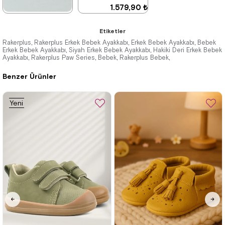
1.579,90 ₺
2.709,90 ₺
★
★
★
★
★
Etiketler
1.579,90 ₺
Rakerplus
Rakerplus Erkek Bebek Ayakkabı
Erkek Bebek Ayakkabı
Bebek
,
,
,
Erkek Bebek Ayakkabı
Siyah Erkek Bebek Ayakkabı
Hakiki Deri Erkek Bebek
,
,
Ayakkabı
2.709,90 ₺
Rakerplus Paw Series
Bebek
Rakerplus Bebek
,
,
,
,
%42İndirim
Benzer Ürünler
%42İndirim
Ücretsiz
Kargo
Yeni
Ürün